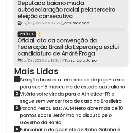
Deputado baiano muda
autodeclaração racial pela terceira
eleição consecutiva
|
06/08/2026 às 07:22
Por
Redação
POLÍTICA
Oficial: ata da convenção da
Federação Brasil da Esperança exclui
candidatura de André Fraga
|
05/08/2026 às 12:35
Por
Evilásio Júnior
Mais Lidas
Seleção brasileira feminina perde jogo-treino
1
para sub-15 masculino de estado australiano
Vitória sofre virada para o Athletico-PR e
2
segue sem vencer fora de casa no Brasileiro
Paraná Pesquisas: ACM Neto abre mais de 10
3
pontos sobre Jerônimo na disputa pelo
Governo da Bahia
Funcionário do gabinete de Binho Galinha é
4