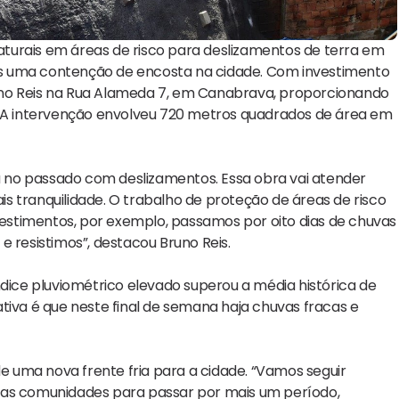
turais em áreas de risco para deslizamentos de terra em
mais uma contenção de encosta na cidade. Com investimento
Bruno Reis na Rua Alameda 7, em Canabrava, proporcionando
e. A intervenção envolveu 720 metros quadrados de área em
eu no passado com deslizamentos. Essa obra vai atender
s tranquilidade. O trabalho de proteção de áreas de risco
nvestimentos, por exemplo, passamos por oito dias de chuvas
e resistimos”, destacou Bruno Reis.
ndice pluviométrico elevado superou a média histórica de
tiva é que neste final de semana haja chuvas fracas e
de uma nova frente fria para a cidade. “Vamos seguir
das comunidades para passar por mais um período,