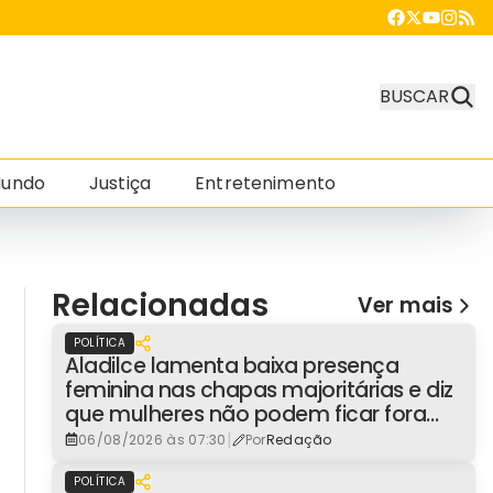
BUSCAR
undo
Justiça
Entretenimento
Relacionadas
Ver mais
POLÍTICA
Aladilce lamenta baixa presença
feminina nas chapas majoritárias e diz
que mulheres não podem ficar fora
dos espaços de poder
|
06/08/2026 às 07:30
Por
Redação
POLÍTICA