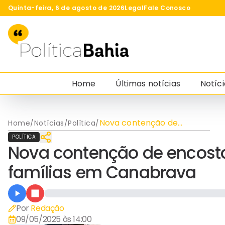
Quinta-feira, 6 de agosto de 2026
Legal
Fale Conosco
Home
Últimas notícias
Notíci
Nova contenção de
Home
/
Notícias
/
Política
/
encosta traz mais
POLÍTICA
segurança a 50 famílias
Nova contenção de encosta
em Canabrava
famílias em Canabrava
Por
Redação
09/05/2025 às 14:00