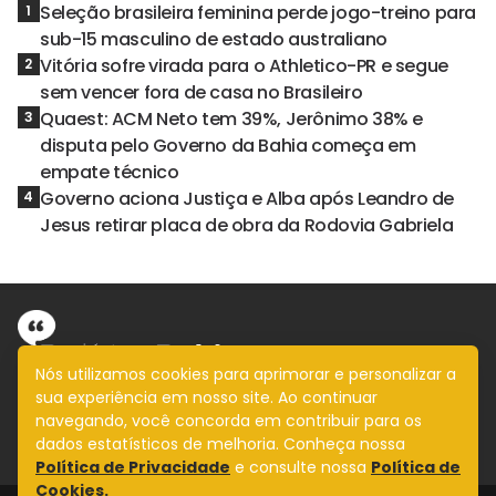
Seleção brasileira feminina perde jogo-treino para
1
sub-15 masculino de estado australiano
Vitória sofre virada para o Athletico-PR e segue
2
sem vencer fora de casa no Brasileiro
Quaest: ACM Neto tem 39%, Jerônimo 38% e
3
disputa pelo Governo da Bahia começa em
empate técnico
Governo aciona Justiça e Alba após Leandro de
4
Jesus retirar placa de obra da Rodovia Gabriela
Nós utilizamos cookies para aprimorar e personalizar a
sua experiência em nosso site. Ao continuar
Informação com imparcialidade
navegando, você concorda em contribuir para os
SIGA
dados estatísticos de melhoria. Conheça nossa
Política de Privacidade
e consulte nossa
Política de
Cookies.