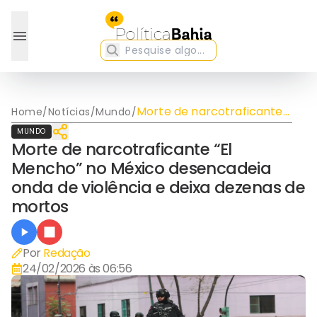
Morte de narcotraficante
Home
/
Notícias
/
Mundo
/
“El Mencho” no México
MUNDO
desencadeia onda de
Morte de narcotraficante “El
violência e deixa dezenas
Mencho” no México desencadeia
de mortos
onda de violência e deixa dezenas de
mortos
Por
Redação
24/02/2026 às 06:56