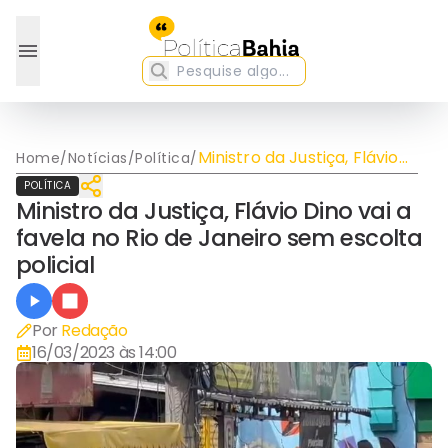
Ministro da Justiça, Flávio
Home
/
Notícias
/
Política
/
Dino vai a favela no Rio de
POLÍTICA
Janeiro sem escolta
Ministro da Justiça, Flávio Dino vai a
policial
favela no Rio de Janeiro sem escolta
policial
Por
Redação
16/03/2023 às 14:00