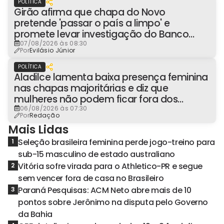
POLÍTICA
Girão afirma que chapa do Novo
pretende 'passar o país a limpo' e
promete levar investigação do Banco
Master à Presidência
07/08/2026 às 08:30
Por
Evilásio Júnior
POLÍTICA
Aladilce lamenta baixa presença feminina
nas chapas majoritárias e diz que
mulheres não podem ficar fora dos
espaços de poder
06/08/2026 às 07:30
Por
Redação
Mais Lidas
Seleção brasileira feminina perde jogo-treino para
1
sub-15 masculino de estado australiano
Vitória sofre virada para o Athletico-PR e segue
2
sem vencer fora de casa no Brasileiro
Paraná Pesquisas: ACM Neto abre mais de 10
3
pontos sobre Jerônimo na disputa pelo Governo
da Bahia