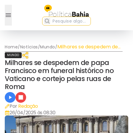
Milhares se despedem de
Home
/
Notícias
/
Mundo
/
papa Francisco em funeral
MUNDO
histórico no Vaticano e
Milhares se despedem de papa
cortejo pelas ruas de Roma
Francisco em funeral histórico no
Vaticano e cortejo pelas ruas de
Roma
Por
Redação
26/04/2025 às 08:30