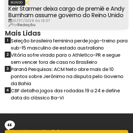
MUNDO
Keir Starmer deixa cargo de premiê e Andy
Burnham assume governo do Reino Unido
20/07/2026 às 16:07
Por
Redação
Mais Lidas
Seleção brasileira feminina perde jogo-treino para
1
sub-15 masculino de estado australiano
Vitória sofre virada para o Athletico-PR e segue
2
sem vencer fora de casa no Brasileiro
Paraná Pesquisas: ACM Neto abre mais de 10
3
pontos sobre Jerônimo na disputa pelo Governo
da Bahia
CBF detalha jogos das rodadas 19 a 24 e define
4
data do clássico Ba-Vi