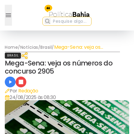
Mega-Sena: veja os
Home
/
Notícias
/
Brasil
/
números do concurso 2905
BRASIL
Mega-Sena: veja os números do
concurso 2905
Por
Redação
24/08/2025 às 08:30