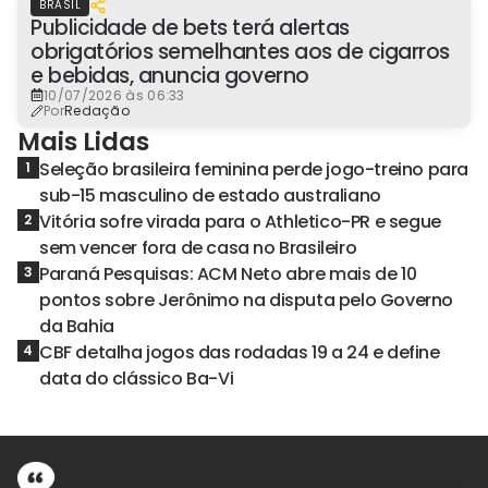
BRASIL
Publicidade de bets terá alertas
obrigatórios semelhantes aos de cigarros
e bebidas, anuncia governo
10/07/2026 às 06:33
Por
Redação
Mais Lidas
Seleção brasileira feminina perde jogo-treino para
1
sub-15 masculino de estado australiano
Vitória sofre virada para o Athletico-PR e segue
2
sem vencer fora de casa no Brasileiro
Paraná Pesquisas: ACM Neto abre mais de 10
3
pontos sobre Jerônimo na disputa pelo Governo
da Bahia
CBF detalha jogos das rodadas 19 a 24 e define
4
data do clássico Ba-Vi