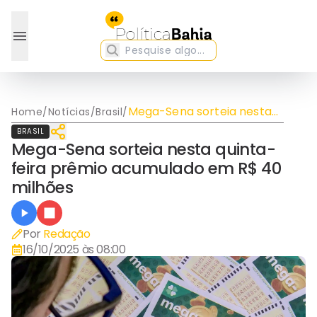
Mega-Sena sorteia nesta
Home
/
Notícias
/
Brasil
/
quinta-feira prêmio
BRASIL
acumulado em R$ 40
Mega-Sena sorteia nesta quinta-
milhões
feira prêmio acumulado em R$ 40
milhões
Por
Redação
16/10/2025 às 08:00