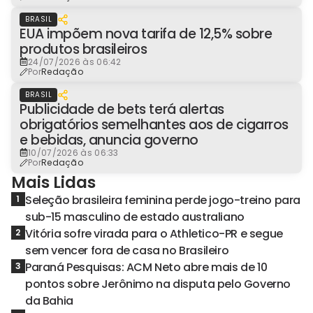
BRASIL
EUA impõem nova tarifa de 12,5% sobre
produtos brasileiros
24/07/2026 às 06:42
Por
Redação
BRASIL
Publicidade de bets terá alertas
obrigatórios semelhantes aos de cigarros
e bebidas, anuncia governo
10/07/2026 às 06:33
Por
Redação
Mais Lidas
Seleção brasileira feminina perde jogo-treino para
1
sub-15 masculino de estado australiano
Vitória sofre virada para o Athletico-PR e segue
2
sem vencer fora de casa no Brasileiro
Paraná Pesquisas: ACM Neto abre mais de 10
3
pontos sobre Jerônimo na disputa pelo Governo
da Bahia