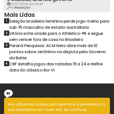
10/07/2026 às 06:33
Por
Redação
Mais Lidas
Seleção brasileira feminina perde jogo-treino para
1
sub-15 masculino de estado australiano
Vitória sofre virada para o Athletico-PR e segue
2
sem vencer fora de casa no Brasileiro
Paraná Pesquisas: ACM Neto abre mais de 10
3
pontos sobre Jerônimo na disputa pelo Governo
da Bahia
CBF detalha jogos das rodadas 19 a 24 e define
4
data do clássico Ba-Vi
Nós utilizamos cookies para aprimorar e personalizar a
sua experiência em nosso site. Ao continuar
Informação com imparcialidade