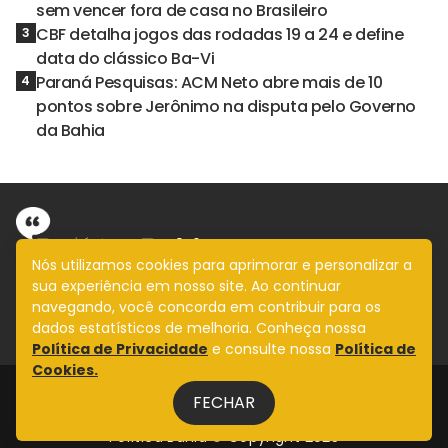
sem vencer fora de casa no Brasileiro
CBF detalha jogos das rodadas 19 a 24 e define
3
data do clássico Ba-Vi
Paraná Pesquisas: ACM Neto abre mais de 10
4
pontos sobre Jerônimo na disputa pelo Governo
da Bahia
Nós utilizamos cookies para aprimorar e personalizar a
sua experiência em nosso site. Ao continuar
Informação com imparcialidade
navegando, você concorda em contribuir para os
SIGA
dados estatísticos de melhoria. Conheça nossa
Política de Privacidade
e consulte nossa
Política de
Cookies.
Legal
FECHAR
Fale Conosco
Design by
NVGO
Política Bahia © Copyright 2025