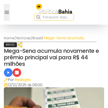
Mega-Sena acumula
Home
/
Notícias
/
Brasil
/
novamente e prêmio
BRASIL
principal vai para R$ 44
Mega-Sena acumula novamente e
milhões
prêmio principal vai para R$ 44
milhões
Por
Redação
12/12/2025 às 08:00