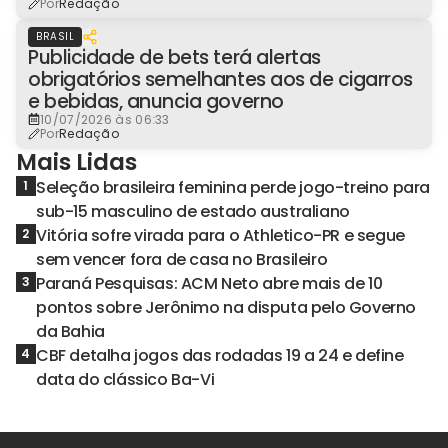
Por
Redação
BRASIL
Publicidade de bets terá alertas
obrigatórios semelhantes aos de cigarros
e bebidas, anuncia governo
10/07/2026 às 06:33
Por
Redação
Mais Lidas
Seleção brasileira feminina perde jogo-treino para
1
sub-15 masculino de estado australiano
Vitória sofre virada para o Athletico-PR e segue
2
sem vencer fora de casa no Brasileiro
Paraná Pesquisas: ACM Neto abre mais de 10
3
pontos sobre Jerônimo na disputa pelo Governo
da Bahia
CBF detalha jogos das rodadas 19 a 24 e define
4
data do clássico Ba-Vi