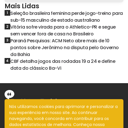
Mais Lidas
Seleção brasileira feminina perde jogo-treino para
1
sub-15 masculino de estado australiano
Vitória sofre virada para o Athletico-PR e segue
2
sem vencer fora de casa no Brasileiro
Paraná Pesquisas: ACM Neto abre mais de 10
3
pontos sobre Jerônimo na disputa pelo Governo
da Bahia
CBF detalha jogos das rodadas 19 a 24 e define
4
data do clássico Ba-Vi
Nós utilizamos cookies para aprimorar e personalizar a
sua experiência em nosso site. Ao continuar
Informação com imparcialidade
navegando, você concorda em contribuir para os
SIGA
dados estatísticos de melhoria. Conheça nossa