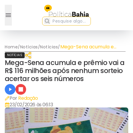
Mega-Sena acumula e
Home
/
Notícias
/
Notícias
/
prêmio vai a R$ 116 milhões
NOTÍCIAS
após nenhum sorteio
Mega-Sena acumula e prêmio vai a
acertar os seis números
R$ 116 milhões após nenhum sorteio
acertar os seis números
Por
Redação
23/02/2026 às 06:13