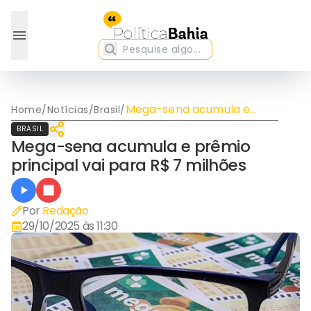
Mega-sena acumula e
Home
/
Notícias
/
Brasil
/
prêmio principal vai para
BRASIL
R$ 7 milhões
Mega-sena acumula e prêmio
principal vai para R$ 7 milhões
Por
Redação
29/10/2025 às 11:30