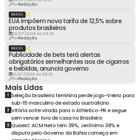
Por
Redação
BRASIL
EUA impõem nova tarifa de 12,5% sobre
produtos brasileiros
24/07/2026 às 06:42
Por
Redação
BRASIL
Publicidade de bets terá alertas
obrigatórios semelhantes aos de cigarros
e bebidas, anuncia governo
10/07/2026 às 06:33
Por
Redação
Mais Lidas
Seleção brasileira feminina perde jogo-treino para
1
sub-15 masculino de estado australiano
Vitória sofre virada para o Athletico-PR e segue
2
sem vencer fora de casa no Brasileiro
Quaest: ACM Neto tem 39%, Jerônimo 38% e
3
disputa pelo Governo da Bahia começa em