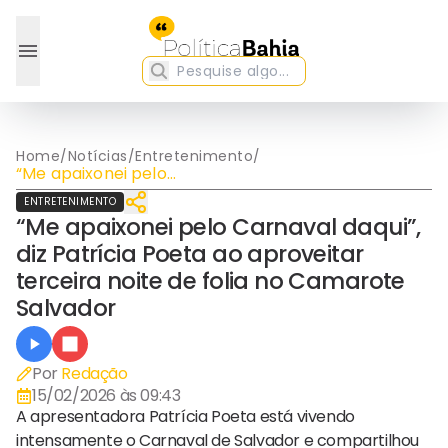
Home
/
Notícias
/
Entretenimento
/
“Me apaixonei pelo
Carnaval daqui”, diz
ENTRETENIMENTO
Patrícia Poeta ao
“Me apaixonei pelo Carnaval daqui”,
aproveitar terceira noite
de folia no Camarote
diz Patrícia Poeta ao aproveitar
Salvador
terceira noite de folia no Camarote
Salvador
Por
Redação
15/02/2026 às 09:43
A apresentadora Patrícia Poeta está vivendo
intensamente o Carnaval de Salvador e compartilhou