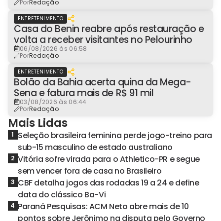
Por
Redação
ENTRETENIMENTO
Casa do Benin reabre após restauração e
volta a receber visitantes no Pelourinho
06/08/2026 às 06:58
Por
Redação
ENTRETENIMENTO
Bolão da Bahia acerta quina da Mega-
Sena e fatura mais de R$ 91 mil
03/08/2026 às 06:44
Por
Redação
Mais Lidas
Seleção brasileira feminina perde jogo-treino para
1
sub-15 masculino de estado australiano
Vitória sofre virada para o Athletico-PR e segue
2
sem vencer fora de casa no Brasileiro
CBF detalha jogos das rodadas 19 a 24 e define
3
data do clássico Ba-Vi
Paraná Pesquisas: ACM Neto abre mais de 10
4
pontos sobre Jerônimo na disputa pelo Governo