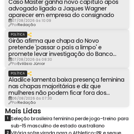
Caso Master ganha novo capítulo após
advogado ligado a Jaques Wagner
aparecer em empresa do consignado
07/08/2026 às 10:09
Por
Redação
POLÍTICA
Girão afirma que chapa do Novo
pretende 'passar o país a limpo' e
promete levar investigação do Banco
Master à Presidência
07/08/2026 às 08:30
Por
Evilásio Júnior
POLÍTICA
Aladilce lamenta baixa presença feminina
nas chapas majoritárias e diz que
mulheres não podem ficar fora dos
espaços de poder
06/08/2026 às 07:30
Por
Redação
Mais Lidas
Seleção brasileira feminina perde jogo-treino para
1
sub-15 masculino de estado australiano
Vitória sofre virada para o Athletico-PR e segue
2