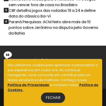
sem vencer fora de casa no Brasileiro
CBF detalha jogos das rodadas 19 a 24 e define
3
data do clássico Ba-Vi
Paraná Pesquisas: ACM Neto abre mais de 10
4
pontos sobre Jerônimo na disputa pelo Governo
da Bahia
Nós utilizamos cookies para aprimorar e personalizar a
sua experiência em nosso site. Ao continuar
Informação com imparcialidade
navegando, você concorda em contribuir para os
SIGA
dados estatísticos de melhoria. Conheça nossa
Política de Privacidade
e consulte nossa
Política de
Cookies.
Legal
FECHAR
Fale Conosco
Design by
NVGO
Política Bahia © Copyright 2025