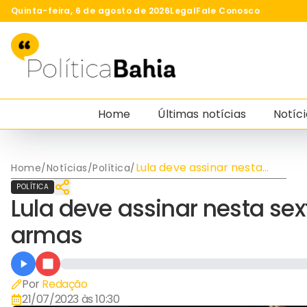
Quinta-feira, 6 de agosto de 2026
Legal
Fale Conosco
Home
Últimas notícias
Notíci
Lula deve assinar nesta
Home
/
Notícias
/
Política
/
sexta-feira novo decreto
POLÍTICA
de armas
Lula deve assinar nesta sex
armas
Por
Redação
21/07/2023 às 10:30