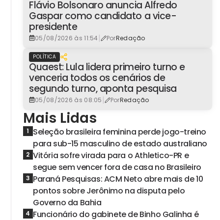
Flávio Bolsonaro anuncia Alfredo
Gaspar como candidato a vice-
presidente
|
05/08/2026 às 11:54
Por
Redação
POLÍTICA
Quaest: Lula lidera primeiro turno e
venceria todos os cenários de
segundo turno, aponta pesquisa
|
05/08/2026 às 08:05
Por
Redação
Mais Lidas
Seleção brasileira feminina perde jogo-treino
1
para sub-15 masculino de estado australiano
Vitória sofre virada para o Athletico-PR e
2
segue sem vencer fora de casa no Brasileiro
Paraná Pesquisas: ACM Neto abre mais de 10
3
pontos sobre Jerônimo na disputa pelo
Governo da Bahia
Funcionário do gabinete de Binho Galinha é
4