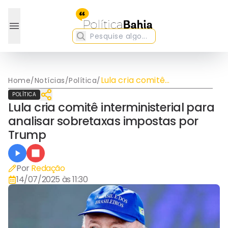
Lula cria comitê
Home
/
Notícias
/
Política
/
interministerial para
POLÍTICA
analisar sobretaxas
Lula cria comitê interministerial para
impostas por Trump
analisar sobretaxas impostas por
Trump
Por
Redação
14/07/2025 às 11:30