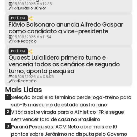
05/08/2026 às 12:35
Por
Evilásio Júnior
POLÍTICA
Flávio Bolsonaro anuncia Alfredo Gaspar
como candidato a vice-presidente
05/08/2026 às 11:54
Por
Redação
POLÍTICA
Quaest: Lula lidera primeiro turno e
venceria todos os cenários de segundo
turno, aponta pesquisa
05/08/2026 às 08:05
Por
Redação
Mais Lidas
Seleção brasileira feminina perde jogo-treino para
1
sub-15 masculino de estado australiano
Vitória sofre virada para o Athletico-PR e segue
2
sem vencer fora de casa no Brasileiro
Paraná Pesquisas: ACM Neto abre mais de 10
3
pontos sobre Jerônimo na disputa pelo Governo