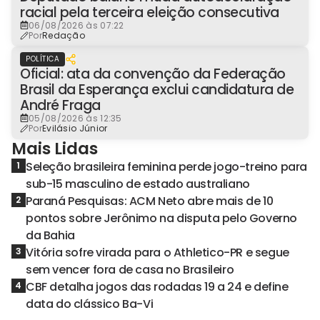
racial pela terceira eleição consecutiva
06/08/2026 às 07:22
Por
Redação
POLÍTICA
Oficial: ata da convenção da Federação
Brasil da Esperança exclui candidatura de
André Fraga
05/08/2026 às 12:35
Por
Evilásio Júnior
Mais Lidas
Seleção brasileira feminina perde jogo-treino para
1
sub-15 masculino de estado australiano
Paraná Pesquisas: ACM Neto abre mais de 10
2
pontos sobre Jerônimo na disputa pelo Governo
da Bahia
Vitória sofre virada para o Athletico-PR e segue
3
sem vencer fora de casa no Brasileiro
CBF detalha jogos das rodadas 19 a 24 e define
4
data do clássico Ba-Vi