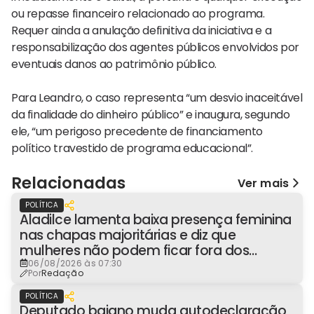
ou repasse financeiro relacionado ao programa.
Requer ainda a anulação definitiva da iniciativa e a
responsabilização dos agentes públicos envolvidos por
eventuais danos ao patrimônio público.
Para Leandro, o caso representa “um desvio inaceitável
da finalidade do dinheiro público” e inaugura, segundo
ele, “um perigoso precedente de financiamento
político travestido de programa educacional”.
Relacionadas
Ver mais
POLÍTICA
Aladilce lamenta baixa presença feminina
nas chapas majoritárias e diz que
mulheres não podem ficar fora dos
espaços de poder
06/08/2026 às 07:30
Por
Redação
POLÍTICA
Deputado baiano muda autodeclaração