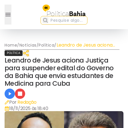
Leandro de Jesus aciona
Home
/
Notícias
/
Política
/
Justiça para suspender
POLÍTICA
edital do Governo da Bahia
Leandro de Jesus aciona Justiça
que envia estudantes de
para suspender edital do Governo
Medicina para Cuba
da Bahia que envia estudantes de
Medicina para Cuba
Por
Redação
18/11/2025 às 18:40