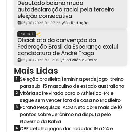
Deputado baiano muda
autodeclaração racial pela terceira
eleição consecutiva
|
06/08/2026 às 07:22
Por
Redação
POLÍTICA
Oficial: ata da convenção da
Federação Brasil da Esperança exclui
candidatura de André Fraga
|
05/08/2026 às 12:35
Por
Evilásio Júnior
Mais Lidas
Seleção brasileira feminina perde jogo-treino
1
para sub-15 masculino de estado australiano
Vitória sofre virada para o Athletico-PR e
2
segue sem vencer fora de casa no Brasileiro
Paraná Pesquisas: ACM Neto abre mais de 10
3
pontos sobre Jerônimo na disputa pelo
Governo da Bahia
CBF detalha jogos das rodadas 19 a 24 e
4