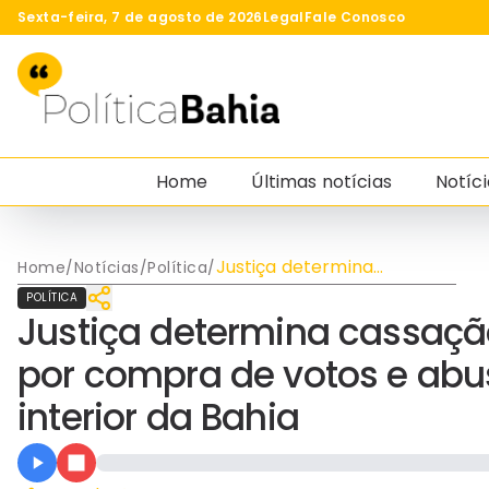
Sexta-feira, 7 de agosto de 2026
Legal
Fale Conosco
Home
Últimas notícias
Notíci
Justiça determina
Home
/
Notícias
/
Política
/
cassação de mandato de
POLÍTICA
vereadora por compra de
Justiça determina cassaç
votos e abuso de poder
político no interior da
por compra de votos e abus
Bahia
interior da Bahia