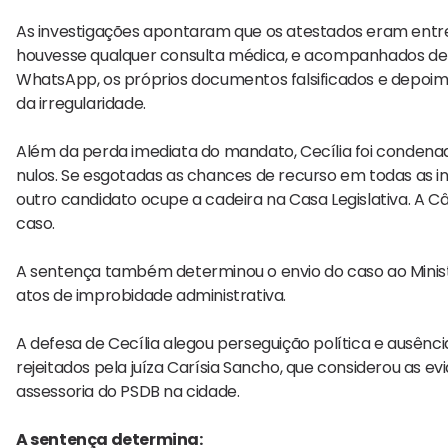
As investigações apontaram que os atestados eram entr
houvesse qualquer consulta médica, e acompanhados de 
WhatsApp, os próprios documentos falsificados e depo
da irregularidade.
Além da perda imediata do mandato, Cecília foi conden
nulos. Se esgotadas as chances de recurso em todas as in
outro candidato ocupe a cadeira na Casa Legislativa. A C
caso.
A sentença também determinou o envio do caso ao Ministé
atos de improbidade administrativa.
A defesa de Cecília alegou perseguição política e ausên
rejeitados pela juíza Carísia Sancho, que considerou as e
assessoria do PSDB na cidade.
A sentença determina: