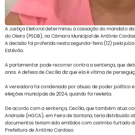
A Justiça Eleitoral determinou a cassação do mandato da
do Oleiro (PSDB), na Câmara Municipal de Antônio Cardo
A decisão foi proferida nesta segunda-feira (12) pela juíza
Estêvão.
A parlamentar pode recorrer contra a sentença, que deter
anos. A defesa de Cecília diz que ela é vítima de perseguiç
A vereadora foi condenada por abuso de poder político e 
eleições municipais de 2024, quando foi reeleita.
De acordo com a sentença, Cecília, que também atua co
Andrade (HGCA), em Feira de Santana, teria distribuído a
documentos teriam sido emitidos com carimbo furtado d
Prefeitura de Antônio Cardoso.