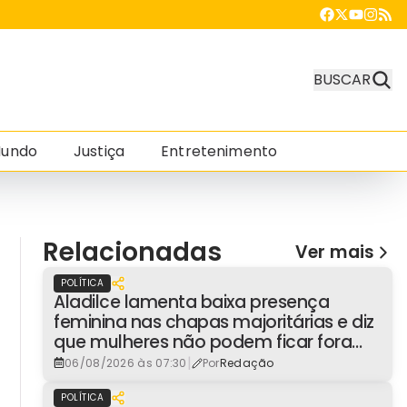
BUSCAR
undo
Justiça
Entretenimento
Relacionadas
Ver mais
POLÍTICA
Aladilce lamenta baixa presença
feminina nas chapas majoritárias e diz
que mulheres não podem ficar fora
dos espaços de poder
|
06/08/2026 às 07:30
Por
Redação
POLÍTICA