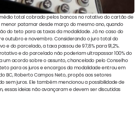
o médio total cobrado pelos bancos no rotativo do cartão de
, o menor patamar desde março do mesmo ano, quando
ão do teto para as taxas da modalidade. Já no caso do
tre outubro e novembro. Considerando o juro total do
vo e do parcelado, a taxa passou de 97,8% para 91,2%.
 rotativo e do parcelado não poderiam ultrapassar 100% do
m a um acordo sobre o assunto, chancelado pelo Conselho
teto para os juros e encargos da modalidade entrou em
te do BC, Roberto Campos Neto, propôs aos setores
o sem juros. Ele também mencionou a possibilidade de
ém, essas ideias não avançaram e devem ser discutidas