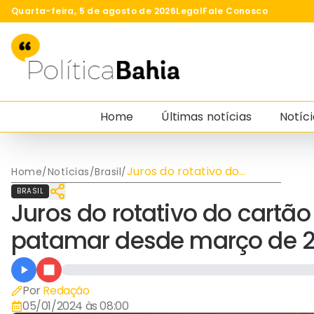
Quarta-feira, 5 de agosto de 2026
Legal
Fale Conosco
Home
Últimas notícias
Notíci
Juros do rotativo do
Home
/
Notícias
/
Brasil
/
cartão de crédito atingem
BRASIL
menor patamar desde
Juros do rotativo do cartã
março de 2023
patamar desde março de 
Por
Redação
05/01/2024 às 08:00