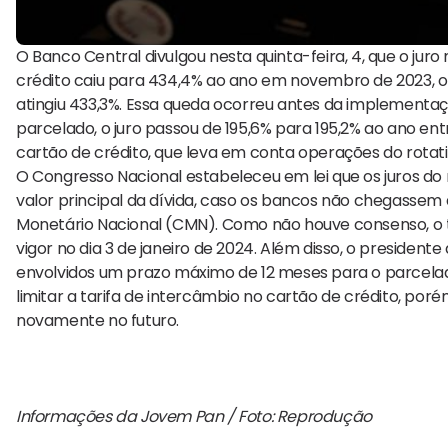
O Banco Central divulgou nesta quinta-feira, 4, que o jur
crédito caiu para 434,4% ao ano em novembro de 2023
atingiu 433,3%. Essa queda ocorreu antes da implementaç
parcelado, o juro passou de 195,6% para 195,2% ao ano en
cartão de crédito, que leva em conta operações do rotati
O Congresso Nacional estabeleceu em lei que os juros do
valor principal da dívida, caso os bancos não chegasse
Monetário Nacional (CMN). Como não houve consenso, o 
vigor no dia 3 de janeiro de 2024. Além disso, o presiden
envolvidos um prazo máximo de 12 meses para o parcelad
limitar a tarifa de intercâmbio no cartão de crédito, por
novamente no futuro.
Informações da Jovem Pan / Foto: Reprodução