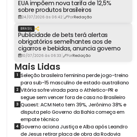
EUA impõem nova tarifa de 12,5%
sobre produtos brasileiros
|
24/07/2026 às 06:42
Por
Redação
BRASIL
Publicidade de bets terá alertas
obrigatórios semelhantes aos de
cigarros e bebidas, anuncia governo
|
10/07/2026 às 06:33
Por
Redação
Mais Lidas
Seleção brasileira feminina perde jogo-treino
1
para sub-15 masculino de estado australiano
Vitória sofre virada para o Athletico-PR e
2
segue sem vencer fora de casa no Brasileiro
Quaest: ACM Neto tem 39%, Jerônimo 38% e
3
disputa pelo Governo da Bahia começa em
empate técnico
Governo aciona Justiça e Alba após Leandro
4
de Jesus retirar placa de obra da Rodovia