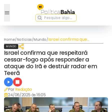
Israel confirma que
Home
/
Notícias
/
Mundo
/
respeitará cessar-fogo
MUNDO
após responder a ataque
Israel confirma que respeitará
do Irã e destruir radar em
cessar-fogo após responder a
Teerã
ataque do Irã e destruir radar em
Teerã
Por
Redação
24/06/2025 às 16:05