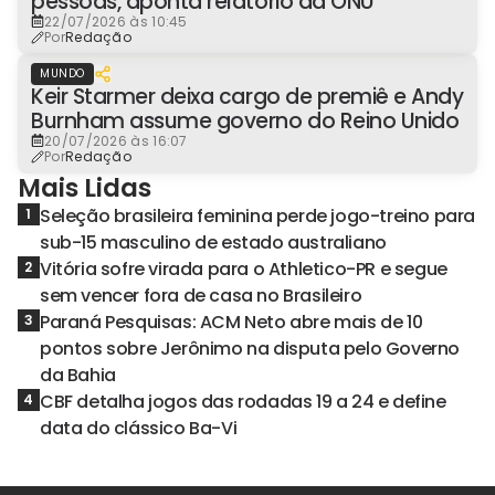
pessoas, aponta relatório da ONU
22/07/2026 às 10:45
Por
Redação
MUNDO
Keir Starmer deixa cargo de premiê e Andy
Burnham assume governo do Reino Unido
20/07/2026 às 16:07
Por
Redação
Mais Lidas
Seleção brasileira feminina perde jogo-treino para
1
sub-15 masculino de estado australiano
Vitória sofre virada para o Athletico-PR e segue
2
sem vencer fora de casa no Brasileiro
Paraná Pesquisas: ACM Neto abre mais de 10
3
pontos sobre Jerônimo na disputa pelo Governo
da Bahia
CBF detalha jogos das rodadas 19 a 24 e define
4
data do clássico Ba-Vi