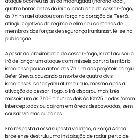
ataque ocorreu às 3h da madrugada (horário local),
quatro horas antes do início pactuado do cessar-fogo,
às 7h. “Israel atacou com força no coração de Teerã,
atingiu objetivos do regime e eliminou centenas de
membros das forças de segurança iranianas”, lê-se na
publicação.
Apesar da proximidade do cessar-fogo, Israel acusou o
Irã de lançar um ataque com mísseis contra território
israelense pouco antes das 7h. Um dos projéteis atingiu
Be’er Sheva, causando a morte de quatro civis
israelenses. Netanyahu afirmou que, mesmo após a
ativação do cessar-fogo, o Irã disparou mais três
mísseis: um às 7h06 e outros dois às 10h25. Todos foram
interceptados ou caíram em áreas despovoadas, sem
causar vítimas ou danos.
Em resposta a essa suposta violação, a Força Aérea
israelense destruiu uma instalação de radar perto de