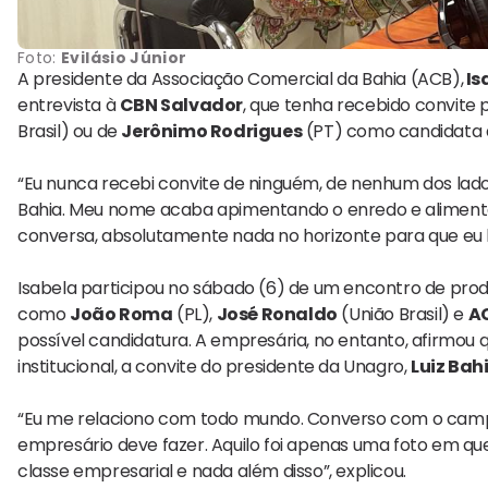
Foto:
Evilásio Júnior
A presidente da Associação Comercial da Bahia (ACB),
Is
entrevista à
CBN Salvador
, que tenha recebido convite
Brasil) ou de
Jerônimo Rodrigues
(PT) como candidata 
“Eu nunca recebi convite de ninguém, de nenhum dos lad
Bahia. Meu nome acaba apimentando o enredo e aliment
conversa, absolutamente nada no horizonte para que eu bu
Isabela participou no sábado (6) de um encontro de produ
como
João Roma
(PL),
José Ronaldo
(União Brasil) e
A
possível candidatura. A empresária, no entanto, afirmo
institucional, a convite do presidente da
Unagro
,
Luiz Bah
“Eu me relaciono com todo mundo. Converso com o camp
empresário deve fazer. Aquilo foi apenas uma foto em qu
classe empresarial e nada além disso”, explicou.