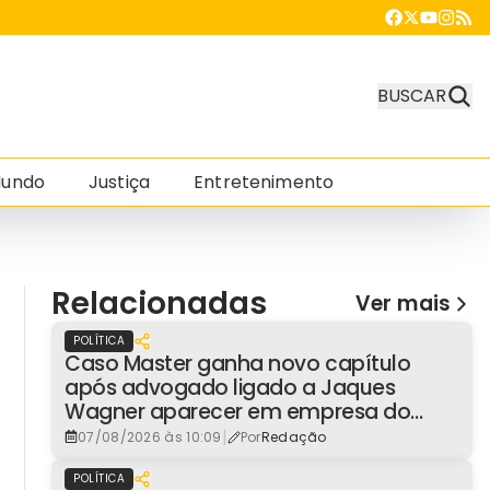
BUSCAR
undo
Justiça
Entretenimento
Relacionadas
Ver mais
POLÍTICA
Caso Master ganha novo capítulo
após advogado ligado a Jaques
Wagner aparecer em empresa do
consignado
|
07/08/2026 às 10:09
Por
Redação
POLÍTICA