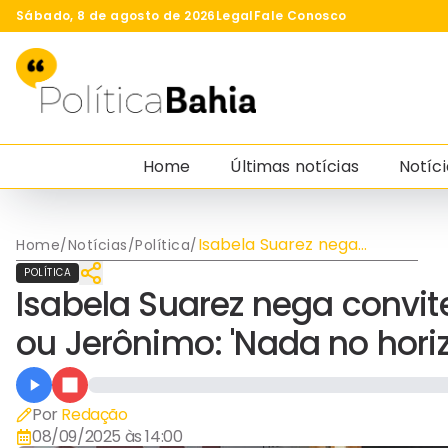
Sábado, 8 de agosto de 2026
Legal
Fale Conosco
Home
Últimas notícias
Notíci
Isabela Suarez nega
Home
/
Notícias
/
Política
/
convite para ser vice de
POLÍTICA
ACM Neto ou Jerônimo:
Isabela Suarez nega convit
'Nada no horizonte'
ou Jerônimo: 'Nada no horiz
Por
Redação
08/09/2025 às 14:00