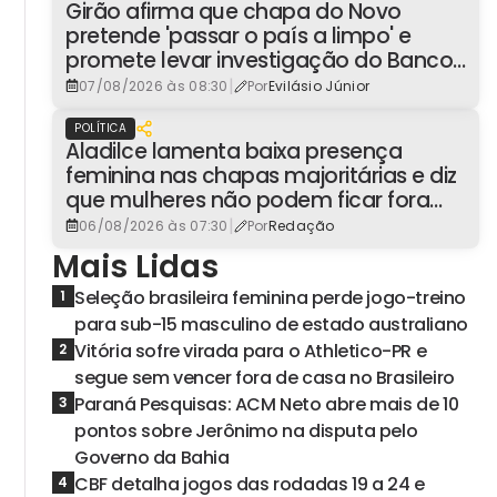
Girão afirma que chapa do Novo
pretende 'passar o país a limpo' e
promete levar investigação do Banco
Master à Presidência
|
07/08/2026 às 08:30
Por
Evilásio Júnior
POLÍTICA
Aladilce lamenta baixa presença
feminina nas chapas majoritárias e diz
que mulheres não podem ficar fora
dos espaços de poder
|
06/08/2026 às 07:30
Por
Redação
Mais Lidas
Seleção brasileira feminina perde jogo-treino
1
para sub-15 masculino de estado australiano
Vitória sofre virada para o Athletico-PR e
2
segue sem vencer fora de casa no Brasileiro
Paraná Pesquisas: ACM Neto abre mais de 10
3
pontos sobre Jerônimo na disputa pelo
Governo da Bahia
CBF detalha jogos das rodadas 19 a 24 e
4