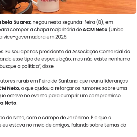
abela Suarez
, negou nesta segunda-feira (8), em
 para compor a chapa majoritária de
ACM Neto
(União
a vice-governadora em 2026.
os. Eu sou apenas presidente da Associação Comercial da
ando esse tipo de especulação, mas não existe nenhuma
sque a política”, disse.
tores rurais em Feira de Santana, que reuniu lideranças
CM Neto
, o que ajudou a reforçar os rumores sobre uma
u que esteve no evento para cumprir um compromisso
ia Neto
.
o de Neto, com o campo de Jerônimo. É o que o
e eu estava no meio de amigos, falando sobre temas da