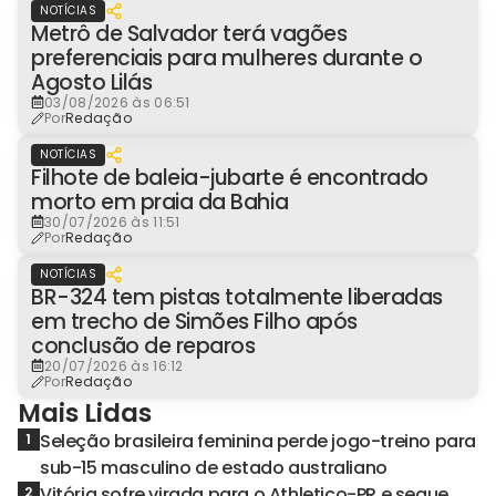
NOTÍCIAS
Metrô de Salvador terá vagões
preferenciais para mulheres durante o
Agosto Lilás
03/08/2026 às 06:51
Por
Redação
NOTÍCIAS
Filhote de baleia-jubarte é encontrado
morto em praia da Bahia
30/07/2026 às 11:51
Por
Redação
NOTÍCIAS
BR-324 tem pistas totalmente liberadas
em trecho de Simões Filho após
conclusão de reparos
20/07/2026 às 16:12
Por
Redação
Mais Lidas
Seleção brasileira feminina perde jogo-treino para
1
sub-15 masculino de estado australiano
Vitória sofre virada para o Athletico-PR e segue
2