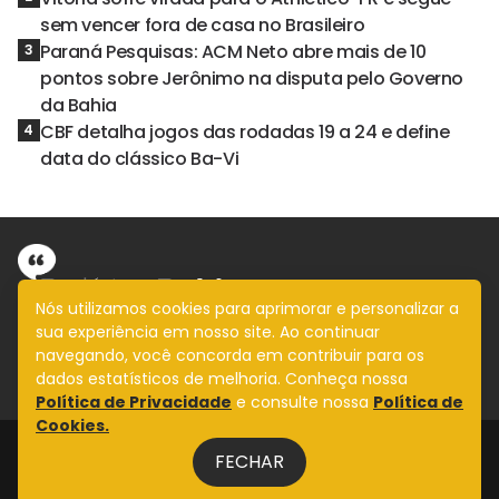
sem vencer fora de casa no Brasileiro
Paraná Pesquisas: ACM Neto abre mais de 10
3
pontos sobre Jerônimo na disputa pelo Governo
da Bahia
CBF detalha jogos das rodadas 19 a 24 e define
4
data do clássico Ba-Vi
Nós utilizamos cookies para aprimorar e personalizar a
sua experiência em nosso site. Ao continuar
Informação com imparcialidade
navegando, você concorda em contribuir para os
SIGA
dados estatísticos de melhoria. Conheça nossa
Política de Privacidade
e consulte nossa
Política de
Cookies.
Legal
FECHAR
Fale Conosco
Design by
NVGO