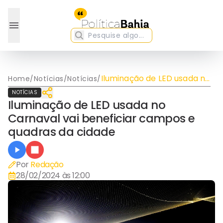
Iluminação de LED usada no
Home
/
Notícias
/
Notícias
/
Carnaval vai beneficiar
NOTÍCIAS
campos e quadras da
Iluminação de LED usada no
cidade
Carnaval vai beneficiar campos e
quadras da cidade
Por
Redação
28/02/2024 às 12:00