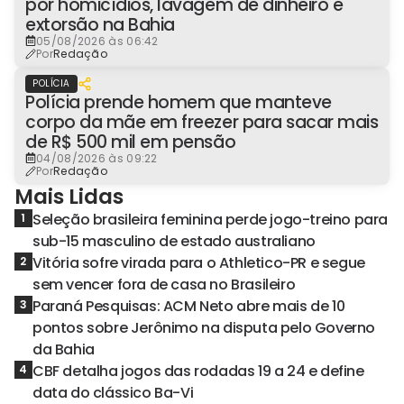
por homicídios, lavagem de dinheiro e
extorsão na Bahia
05/08/2026 às 06:42
Por
Redação
POLÍCIA
Polícia prende homem que manteve
corpo da mãe em freezer para sacar mais
de R$ 500 mil em pensão
04/08/2026 às 09:22
Por
Redação
Mais Lidas
Seleção brasileira feminina perde jogo-treino para
1
sub-15 masculino de estado australiano
Vitória sofre virada para o Athletico-PR e segue
2
sem vencer fora de casa no Brasileiro
Paraná Pesquisas: ACM Neto abre mais de 10
3
pontos sobre Jerônimo na disputa pelo Governo
da Bahia
CBF detalha jogos das rodadas 19 a 24 e define
4
data do clássico Ba-Vi