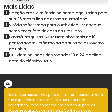
Mais Lidas
Seleção brasileira feminina perde jogo-treino para
1
sub-15 masculino de estado australiano
Vitória sofre virada para o Athletico-PR e segue
2
sem vencer fora de casa no Brasileiro
Paraná Pesquisas: ACM Neto abre mais de 10
3
pontos sobre Jerônimo na disputa pelo Governo
da Bahia
CBF detalha jogos das rodadas 19 a 24 e define
4
data do clássico Ba-Vi
Nós utilizamos cookies para aprimorar e personalizar a
sua experiência em nosso site. Ao continuar
Informação com imparcialidade
navegando, você concorda em contribuir para os
SIGA
dados estatísticos de melhoria. Conheça nossa