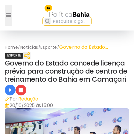
Governo do Estado
Home
/
Notícias
/
Esporte
/
concede licença prévia
ESPORTE
para construção de centro
Governo do Estado concede licença
de treinamento do Bahia
prévia para construção de centro de
em Camaçari
treinamento do Bahia em Camaçari
Por
Redação
20/10/2025 às 15:00