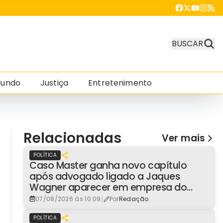
BUSCAR
undo
Justiça
Entretenimento
Relacionadas
Ver mais
POLÍTICA
Caso Master ganha novo capítulo
após advogado ligado a Jaques
Wagner aparecer em empresa do
consignado
|
07/08/2026 às 10:09
Por
Redação
POLÍTICA