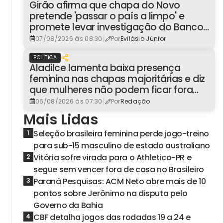
Girão afirma que chapa do Novo
pretende 'passar o país a limpo' e
promete levar investigação do Banco
Master à Presidência
|
07/08/2026 às 08:30
Por
Evilásio Júnior
POLÍTICA
Aladilce lamenta baixa presença
feminina nas chapas majoritárias e diz
que mulheres não podem ficar fora
dos espaços de poder
|
06/08/2026 às 07:30
Por
Redação
Mais Lidas
Seleção brasileira feminina perde jogo-treino
1
para sub-15 masculino de estado australiano
Vitória sofre virada para o Athletico-PR e
2
segue sem vencer fora de casa no Brasileiro
Paraná Pesquisas: ACM Neto abre mais de 10
3
pontos sobre Jerônimo na disputa pelo
Governo da Bahia
CBF detalha jogos das rodadas 19 a 24 e
4