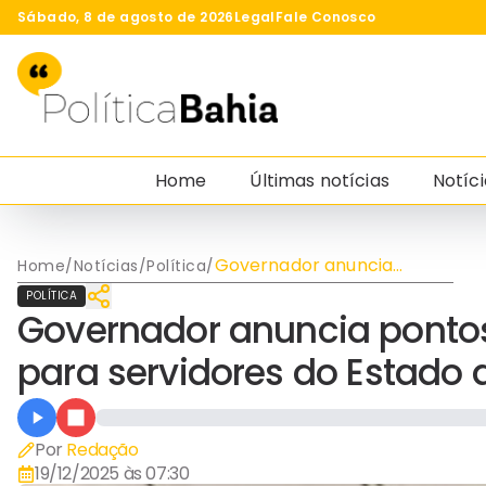
Sábado, 8 de agosto de 2026
Legal
Fale Conosco
Home
Últimas notícias
Notíci
Governador anuncia
Home
/
Notícias
/
Política
/
pontos facultativos de fim
POLÍTICA
de ano para servidores do
Governador anuncia pontos 
Estado da Bahia
para servidores do Estado 
Por
Redação
19/12/2025 às 07:30