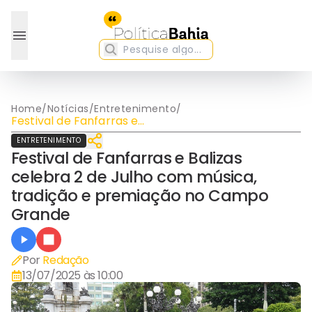
Home
/
Notícias
/
Entretenimento
/
Festival de Fanfarras e
Balizas celebra 2 de Julho
ENTRETENIMENTO
com música, tradição e
Festival de Fanfarras e Balizas
premiação no Campo
Grande
celebra 2 de Julho com música,
tradição e premiação no Campo
Grande
Por
Redação
13/07/2025 às 10:00