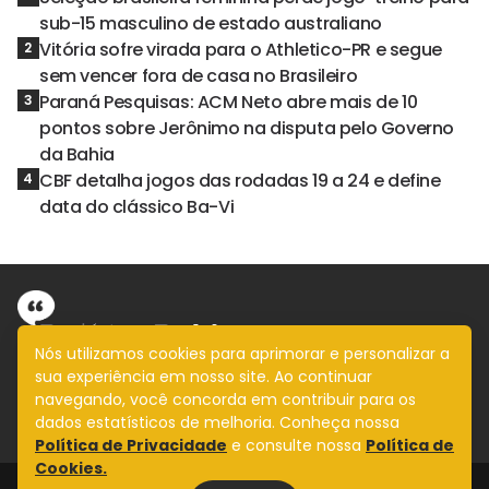
sub-15 masculino de estado australiano
Vitória sofre virada para o Athletico-PR e segue
2
sem vencer fora de casa no Brasileiro
Paraná Pesquisas: ACM Neto abre mais de 10
3
pontos sobre Jerônimo na disputa pelo Governo
da Bahia
CBF detalha jogos das rodadas 19 a 24 e define
4
data do clássico Ba-Vi
Nós utilizamos cookies para aprimorar e personalizar a
sua experiência em nosso site. Ao continuar
Informação com imparcialidade
navegando, você concorda em contribuir para os
SIGA
dados estatísticos de melhoria. Conheça nossa
Política de Privacidade
e consulte nossa
Política de
Cookies.