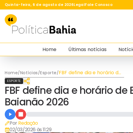
Quinta-feira, 6 de agosto de 2026
Legal
Fale Conosco
Home
Últimas notícias
Notíci
FBF define dia e horário de
Home
/
Notícias
/
Esporte
/
Bahia x Vitória pela final do
ESPORTE
Baianão 2026
FBF define dia e horário de B
Baianão 2026
Por
Redação
02/03/2026 às 11:29