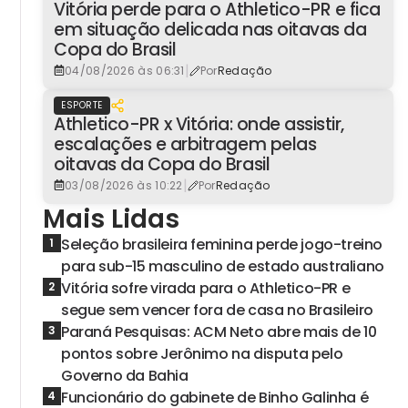
Vitória perde para o Athletico-PR e fica
em situação delicada nas oitavas da
Copa do Brasil
|
04/08/2026 às 06:31
Por
Redação
ESPORTE
Athletico-PR x Vitória: onde assistir,
escalações e arbitragem pelas
oitavas da Copa do Brasil
|
03/08/2026 às 10:22
Por
Redação
Mais Lidas
Seleção brasileira feminina perde jogo-treino
1
para sub-15 masculino de estado australiano
Vitória sofre virada para o Athletico-PR e
2
segue sem vencer fora de casa no Brasileiro
Paraná Pesquisas: ACM Neto abre mais de 10
3
pontos sobre Jerônimo na disputa pelo
Governo da Bahia
Funcionário do gabinete de Binho Galinha é
4