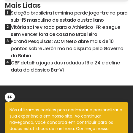
Mais Lidas
Seleção brasileira feminina perde jogo-treino para
1
sub-15 masculino de estado australiano
Vitória sofre virada para o Athletico-PR e segue
2
sem vencer fora de casa no Brasileiro
Paraná Pesquisas: ACM Neto abre mais de 10
3
pontos sobre Jerônimo na disputa pelo Governo
da Bahia
CBF detalha jogos das rodadas 19 a 24 e define
4
data do clássico Ba-Vi
Nós utilizamos cookies para aprimorar e personalizar a
sua experiência em nosso site. Ao continuar
Informação com imparcialidade
navegando, você concorda em contribuir para os
SIGA
dados estatísticos de melhoria. Conheça nossa