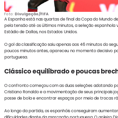
Foto:
Divulgação/FIFA
A Espanha está nas quartas de final da Copa do Mundo de 
pela tensão até os últimos minutos, a seleção espanhola v
Estádio de Dallas, nos Estados Unidos.
O gol da classificação saiu apenas aos 46 minutos do se
poucos minutos antes, apareceu no momento decisivo para
portuguesa.
Clássico equilibrado e poucas brec
O confronto começou com as duas seleções adotando post
Cristiano Ronaldo e a movimentação de seus principais j
posse de bola e encontrar espaços por meio de trocas rá
Ao longo da partida, os espanhóis conseguiram aument
dificuldades diante da marcação portuguesa. O goleiro 