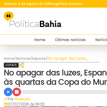
Sábado, 8 de agosto de 2026
Legal
Fale Conosco
Home
Últimas notícias
Notíci
No apagar das luzes,
Home
/
Notícias
/
Esporte
/
Espanha vence Portugal e
ESPORTE
avança às quartas da Copa
No apagar das luzes, Espa
do Mundo
às quartas da Copa do Mu
Por
Redação
07/07/2026 às 06:20