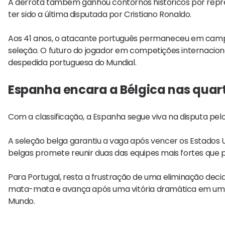
A derrota também ganhou contornos históricos por repr
ter sido a última disputada por Cristiano Ronaldo.
Aos 41 anos, o atacante português permaneceu em campo
seleção. O futuro do jogador em competições internaciona
despedida portuguesa do Mundial.
Espanha encara a Bélgica nas quar
Com a classificação, a Espanha segue viva na disputa pelo t
A seleção belga garantiu a vaga após vencer os Estados U
belgas promete reunir duas das equipes mais fortes qu
Para Portugal, resta a frustração de uma eliminação decid
mata-mata e avança após uma vitória dramática em um d
Mundo.