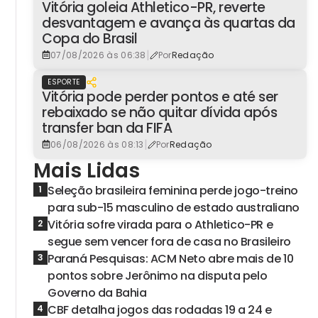
Vitória goleia Athletico-PR, reverte
desvantagem e avança às quartas da
Copa do Brasil
|
07/08/2026 às 06:38
Por
Redação
ESPORTE
Vitória pode perder pontos e até ser
rebaixado se não quitar dívida após
transfer ban da FIFA
|
06/08/2026 às 08:13
Por
Redação
Mais Lidas
Seleção brasileira feminina perde jogo-treino
1
para sub-15 masculino de estado australiano
Vitória sofre virada para o Athletico-PR e
2
segue sem vencer fora de casa no Brasileiro
Paraná Pesquisas: ACM Neto abre mais de 10
3
pontos sobre Jerônimo na disputa pelo
Governo da Bahia
CBF detalha jogos das rodadas 19 a 24 e
4