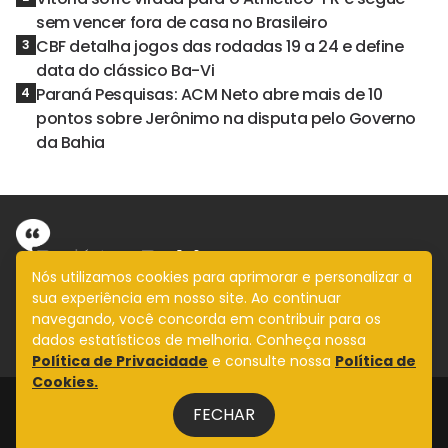
sem vencer fora de casa no Brasileiro
CBF detalha jogos das rodadas 19 a 24 e define
3
data do clássico Ba-Vi
Paraná Pesquisas: ACM Neto abre mais de 10
4
pontos sobre Jerônimo na disputa pelo Governo
da Bahia
Nós utilizamos cookies para aprimorar e personalizar a
sua experiência em nosso site. Ao continuar
Informação com imparcialidade
navegando, você concorda em contribuir para os
SIGA
dados estatísticos de melhoria. Conheça nossa
Política de Privacidade
e consulte nossa
Política de
Cookies.
Legal
FECHAR
Fale Conosco
Design by
NVGO