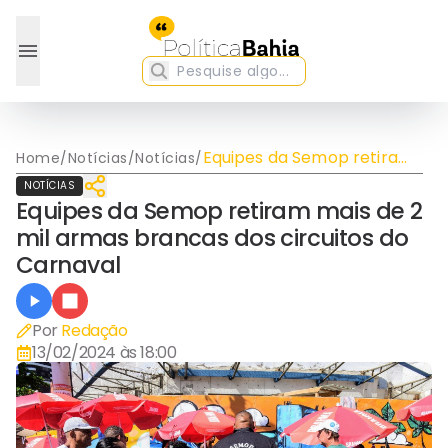
Equipes da Semop retiram
Home
/
Notícias
/
Notícias
/
mais de 2 mil armas
NOTÍCIAS
brancas dos circuitos do
Equipes da Semop retiram mais de 2
Carnaval
mil armas brancas dos circuitos do
Carnaval
Por
Redação
13/02/2024 às 18:00