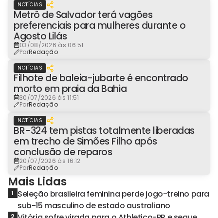
NOTÍCIAS
Metrô de Salvador terá vagões
preferenciais para mulheres durante o
Agosto Lilás
03/08/2026 às 06:51
Por
Redação
NOTÍCIAS
Filhote de baleia-jubarte é encontrado
morto em praia da Bahia
30/07/2026 às 11:51
Por
Redação
NOTÍCIAS
BR-324 tem pistas totalmente liberadas
em trecho de Simões Filho após
conclusão de reparos
20/07/2026 às 16:12
Por
Redação
Mais Lidas
Seleção brasileira feminina perde jogo-treino para
1
sub-15 masculino de estado australiano
Vitória sofre virada para o Athletico-PR e segue
2