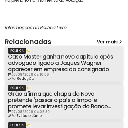
no plenário no momento da votação.
Informações do Política Livre
Relacionadas
Ver mais
POLÍTICA
Caso Master ganha novo capítulo após
advogado ligado a Jaques Wagner
aparecer em empresa do consignado
07/08/2026 às 10:09
Por
Redação
POLÍTICA
Girão afirma que chapa do Novo
pretende 'passar o país a limpo' e
promete levar investigação do Banco
Master à Presidência
07/08/2026 às 08:30
Por
Evilásio Júnior
POLÍTICA