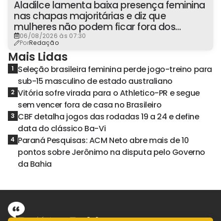
Aladilce lamenta baixa presença feminina
nas chapas majoritárias e diz que
mulheres não podem ficar fora dos
espaços de poder
06/08/2026 às 07:30
Por
Redação
Mais Lidas
Seleção brasileira feminina perde jogo-treino para
1
sub-15 masculino de estado australiano
Vitória sofre virada para o Athletico-PR e segue
2
sem vencer fora de casa no Brasileiro
CBF detalha jogos das rodadas 19 a 24 e define
3
data do clássico Ba-Vi
Paraná Pesquisas: ACM Neto abre mais de 10
4
pontos sobre Jerônimo na disputa pelo Governo
da Bahia