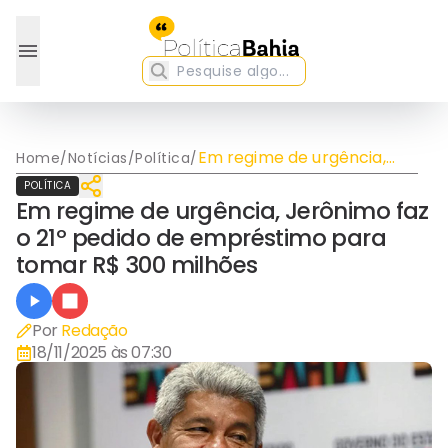
Em regime de urgência,
Home
/
Notícias
/
Política
/
Jerônimo faz o 21º pedido
POLÍTICA
de empréstimo para
Em regime de urgência, Jerônimo faz
tomar R$ 300 milhões
o 21º pedido de empréstimo para
tomar R$ 300 milhões
Por
Redação
18/11/2025 às 07:30