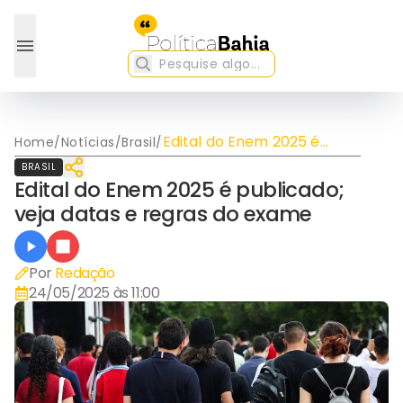
Edital do Enem 2025 é
Home
/
Notícias
/
Brasil
/
publicado; veja datas e
BRASIL
regras do exame
Edital do Enem 2025 é publicado;
veja datas e regras do exame
Por
Redação
24/05/2025 às 11:00