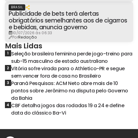
BRASIL
Publicidade de bets terá alertas
obrigatórios semelhantes aos de cigarros
e bebidas, anuncia governo
10/07/2026 às 06:33
Por
Redação
Mais Lidas
Seleção brasileira feminina perde jogo-treino para
1
sub-15 masculino de estado australiano
Vitória sofre virada para o Athletico-PR e segue
2
sem vencer fora de casa no Brasileiro
Paraná Pesquisas: ACM Neto abre mais de 10
3
pontos sobre Jerônimo na disputa pelo Governo
da Bahia
CBF detalha jogos das rodadas 19 a 24 e define
4
data do clássico Ba-Vi