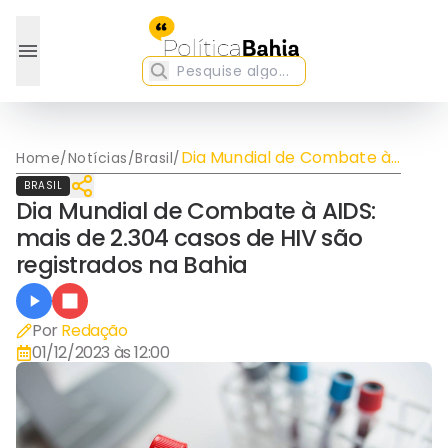
Dia Mundial de Combate à
Home
/
Notícias
/
Brasil
/
AIDS: mais de 2.304 casos
BRASIL
de HIV são registrados na
Dia Mundial de Combate à AIDS:
Bahia
mais de 2.304 casos de HIV são
registrados na Bahia
Por
Redação
01/12/2023 às 12:00