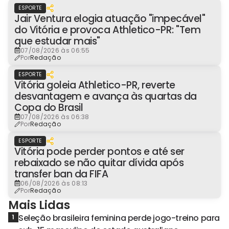
ESPORTE
Jair Ventura elogia atuação "impecável"
do Vitória e provoca Athletico-PR: "Tem
que estudar mais"
07/08/2026 às 06:55
Por
Redação
ESPORTE
Vitória goleia Athletico-PR, reverte
desvantagem e avança às quartas da
Copa do Brasil
07/08/2026 às 06:38
Por
Redação
ESPORTE
Vitória pode perder pontos e até ser
rebaixado se não quitar dívida após
transfer ban da FIFA
06/08/2026 às 08:13
Por
Redação
Mais Lidas
Seleção brasileira feminina perde jogo-treino para
1