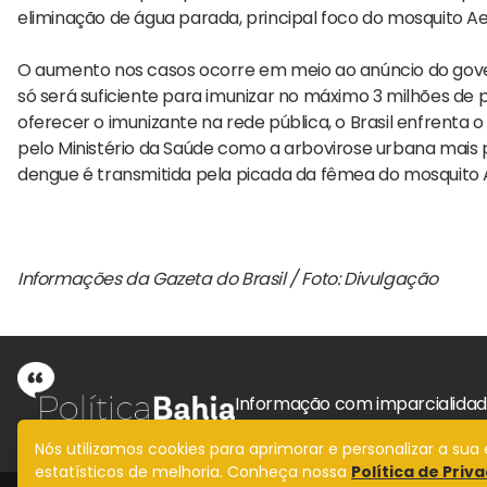
eliminação de água parada, principal foco do mosquito Aed
O aumento nos casos ocorre em meio ao anúncio do gove
só será suficiente para imunizar no máximo 3 milhões de
oferecer o imunizante na rede pública, o Brasil enfrenta 
pelo Ministério da Saúde como a arbovirose urbana mais p
dengue é transmitida pela picada da fêmea do mosquito 
Informações da Gazeta do Brasil / Foto: Divulgação
Informação com imparcialida
Nós utilizamos cookies para aprimorar e personalizar a su
estatísticos de melhoria. Conheça nossa
Política de Priv