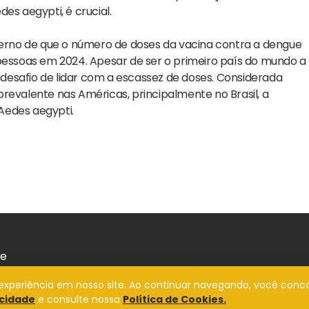
es aegypti, é crucial.
rno de que o número de doses da vacina contra a dengue
 pessoas em 2024. Apesar de ser o primeiro país do mundo a
o desafio de lidar com a escassez de doses. Considerada
revalente nas Américas, principalmente no Brasil, a
Aedes aegypti.
de
a experiência em nosso site. Ao continuar navegando, você conc
acidade
e consulte nossa
Política de Cookies.