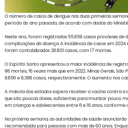
O número de casos de dengue nas duas primeiras sema
período do ano passado, de acordo com dados do Ministé
Neste ano, foram registrados 55.859 casos prováveis de 
complicações da doença. A incidência de casos em 2024 é
foram contabilizados 26.801 casos, com 17 mortes.
O Espírito Santo apresentou a maior incidência de registr
98 mortes, 16 vezes mais que em 2022. Minas Gerais, São P
9.856 e 8.388 casos, respectivamente. O aumento nos caso
A maioria dos estados espera receber a vacina contra a 
que são poucas doses, suficientes para imunizar pouco m
em crianças e adolescentes entre 6 e 16 anos, conforme 
Na próxima semana, as autoridades de saúde anunciarão 
recomendada para pessoas com mais de 60 anos. Enquant