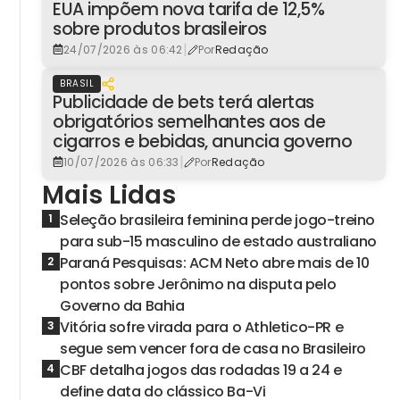
EUA impõem nova tarifa de 12,5%
sobre produtos brasileiros
|
24/07/2026 às 06:42
Por
Redação
BRASIL
Publicidade de bets terá alertas
obrigatórios semelhantes aos de
cigarros e bebidas, anuncia governo
|
10/07/2026 às 06:33
Por
Redação
Mais Lidas
Seleção brasileira feminina perde jogo-treino
1
para sub-15 masculino de estado australiano
Paraná Pesquisas: ACM Neto abre mais de 10
2
pontos sobre Jerônimo na disputa pelo
Governo da Bahia
Vitória sofre virada para o Athletico-PR e
3
segue sem vencer fora de casa no Brasileiro
CBF detalha jogos das rodadas 19 a 24 e
4
define data do clássico Ba-Vi