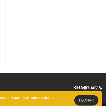
SIGA
orda em contribuir para os dados
FECHAR