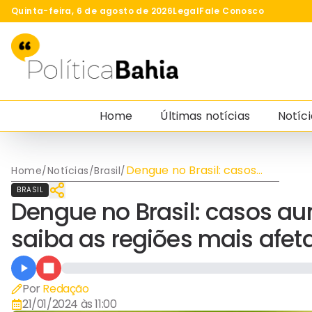
Quinta-feira, 6 de agosto de 2026
Legal
Fale Conosco
Home
Últimas notícias
Notíci
Dengue no Brasil: casos
Home
/
Notícias
/
Brasil
/
aumentam 100% em 2024,
BRASIL
saiba as regiões mais
Dengue no Brasil: casos 
afetadas
saiba as regiões mais afet
Por
Redação
21/01/2024 às 11:00