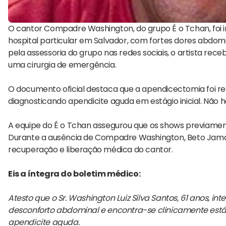
O cantor Compadre Washington, do grupo É o Tchan, foi 
hospital particular em Salvador, com fortes dores abdo
pela assessoria do grupo nas redes sociais, o artista rec
uma cirurgia de emergência.
O documento oficial destaca que a apendicectomia foi rea
diagnosticando apendicite aguda em estágio inicial. Não 
A equipe do É o Tchan assegurou que os shows previamen
Durante a ausência de Compadre Washington, Beto Jamai
recuperação e liberação médica do cantor.
Eis a íntegra do boletim médico:
Atesto que o Sr. Washington Luiz Silva Santos, 61 anos,
desconforto abdominal e encontra-se clinicamente est
apendicite aguda.