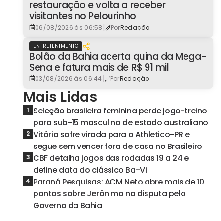
restauração e volta a receber
visitantes no Pelourinho
|
06/08/2026 às 06:58
Por
Redação
ENTRETENIMENTO
Bolão da Bahia acerta quina da Mega-
Sena e fatura mais de R$ 91 mil
|
03/08/2026 às 06:44
Por
Redação
Mais Lidas
Seleção brasileira feminina perde jogo-treino
1
para sub-15 masculino de estado australiano
Vitória sofre virada para o Athletico-PR e
2
segue sem vencer fora de casa no Brasileiro
CBF detalha jogos das rodadas 19 a 24 e
3
define data do clássico Ba-Vi
Paraná Pesquisas: ACM Neto abre mais de 10
4
pontos sobre Jerônimo na disputa pelo
Governo da Bahia