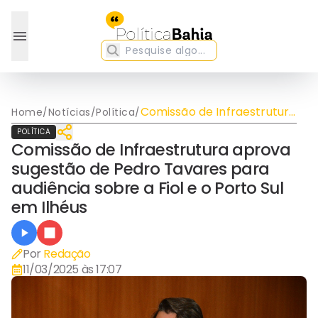
Comissão de Infraestrutura
Home
/
Notícias
/
Política
/
aprova sugestão de Pedro
POLÍTICA
Tavares para audiência
Comissão de Infraestrutura aprova
sobre a Fiol e o Porto Sul
sugestão de Pedro Tavares para
em Ilhéus
audiência sobre a Fiol e o Porto Sul
em Ilhéus
Por
Redação
11/03/2025 às 17:07