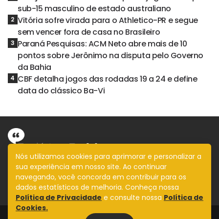
sub-15 masculino de estado australiano
Vitória sofre virada para o Athletico-PR e segue
2
sem vencer fora de casa no Brasileiro
Paraná Pesquisas: ACM Neto abre mais de 10
3
pontos sobre Jerônimo na disputa pelo Governo
da Bahia
CBF detalha jogos das rodadas 19 a 24 e define
4
data do clássico Ba-Vi
Nós utilizamos cookies para aprimorar e personalizar a
sua experiência em nosso site. Ao continuar
Informação com imparcialidade
navegando, você concorda em contribuir para os
SIGA
dados estatísticos de melhoria. Conheça nossa
Política de Privacidade
e consulte nossa
Política de
Cookies.
Legal