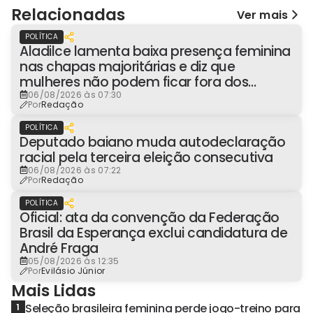
Relacionadas
Ver mais
POLÍTICA
Aladilce lamenta baixa presença feminina
nas chapas majoritárias e diz que
mulheres não podem ficar fora dos
espaços de poder
06/08/2026 às 07:30
Por
Redação
POLÍTICA
Deputado baiano muda autodeclaração
racial pela terceira eleição consecutiva
06/08/2026 às 07:22
Por
Redação
POLÍTICA
Oficial: ata da convenção da Federação
Brasil da Esperança exclui candidatura de
André Fraga
05/08/2026 às 12:35
Por
Evilásio Júnior
Mais Lidas
Seleção brasileira feminina perde jogo-treino para
1