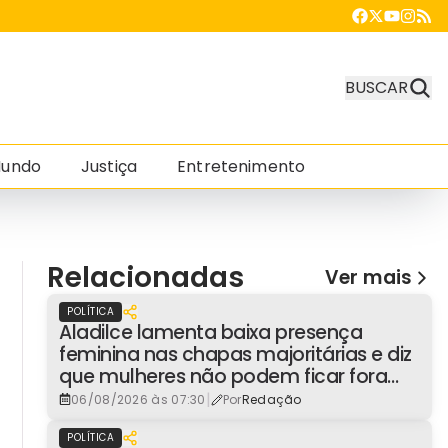
BUSCAR
undo
Justiça
Entretenimento
Relacionadas
Ver mais
POLÍTICA
Aladilce lamenta baixa presença
feminina nas chapas majoritárias e diz
que mulheres não podem ficar fora
dos espaços de poder
|
06/08/2026 às 07:30
Por
Redação
POLÍTICA