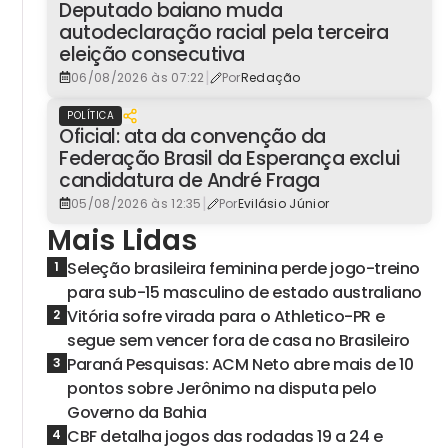
Deputado baiano muda
autodeclaração racial pela terceira
eleição consecutiva
|
06/08/2026 às 07:22
Por
Redação
POLÍTICA
Oficial: ata da convenção da
Federação Brasil da Esperança exclui
candidatura de André Fraga
|
05/08/2026 às 12:35
Por
Evilásio Júnior
Mais Lidas
Seleção brasileira feminina perde jogo-treino
1
para sub-15 masculino de estado australiano
Vitória sofre virada para o Athletico-PR e
2
segue sem vencer fora de casa no Brasileiro
Paraná Pesquisas: ACM Neto abre mais de 10
3
pontos sobre Jerônimo na disputa pelo
Governo da Bahia
CBF detalha jogos das rodadas 19 a 24 e
4