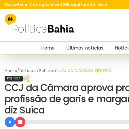
Sexta-feira, 7 de agosto de 2026
Legal
Fale Conosco
Home
Últimas notícias
Notíci
CCJ da Câmara aprova
Home
/
Notícias
/
Política
/
projeto que regulamenta
POLÍTICA
profissão de garis e
CCJ da Câmara aprova pro
margaridas; "Vitória da
categoria", diz Suíca
profissão de garis e margari
diz Suíca