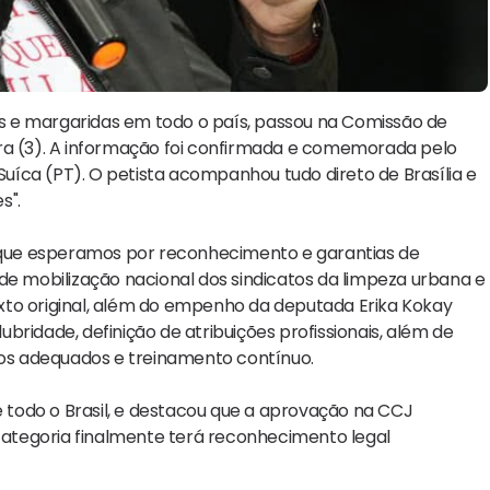
ris e margaridas em todo o país, passou na Comissão de
ira (3). A informação foi confirmada e comemorada pelo
 Suíca (PT). O petista acompanhou tudo direto de Brasília e
s".
s que esperamos por reconhecimento e garantias de
ir de mobilização nacional dos sindicatos da limpeza urbana e
xto original, além do empenho da deputada Erika Kokay
lubridade, definição de atribuições profissionais, além de
os adequados e treinamento contínuo.
e todo o Brasil, e destacou que a aprovação na CCJ
 categoria finalmente terá reconhecimento legal