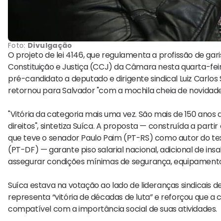
Foto:
Divulgação
O projeto de lei 4146, que regulamenta a profissão de ga
Constituição e Justiça (CCJ) da Câmara nesta quarta-fe
pré-candidato a deputado e dirigente sindical Luiz Carlos
retornou para Salvador "com a mochila cheia de novidade
"Vitória da categoria mais uma vez. São mais de 150 ano
direitos", sintetiza Suíca. A proposta — construída a part
que teve o senador Paulo Paim (PT-RS) como autor do te
(PT-DF) — garante piso salarial nacional, adicional de insa
assegurar condições mínimas de segurança, equipament
Suíca estava na votação ao lado de lideranças sindicais d
representa “vitória de décadas de luta” e reforçou que a
compatível com a importância social de suas atividades.