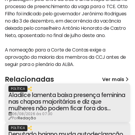
processo de preenchimento da vaga para o TCE. Otto
Filho foi indicado pelo governador Jerônimo Rodrigues
no dia 3 de dezembro, em decorrência da vacância
deixada pelo conselheiro Antônio Honorato de Castro
Neto, aposentado no final de julho deste ano.
A nomeação para a Corte de Contas exige a
aprovação da maioria dos membros da CCJ antes de
seguir para o plenário da ALBA.
Relacionadas
Ver mais
POLÍTICA
Aladilce lamenta baixa presença feminina
nas chapas majoritárias e diz que
mulheres não podem ficar fora dos
espaços de poder
06/08/2026 às 07:30
Por
Redação
POLÍTICA
Deputado baiano muda autodeclaração