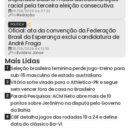
racial pela terceira eleição consecutiva
06/08/2026 às 07:22
Por
Redação
POLÍTICA
Oficial: ata da convenção da Federação
Brasil da Esperança exclui candidatura de
André Fraga
05/08/2026 às 12:35
Por
Evilásio Júnior
Mais Lidas
Seleção brasileira feminina perde jogo-treino para
1
sub-15 masculino de estado australiano
Vitória sofre virada para o Athletico-PR e segue
2
sem vencer fora de casa no Brasileiro
Paraná Pesquisas: ACM Neto abre mais de 10
3
pontos sobre Jerônimo na disputa pelo Governo
da Bahia
CBF detalha jogos das rodadas 19 a 24 e define
4
data do clássico Ba-Vi