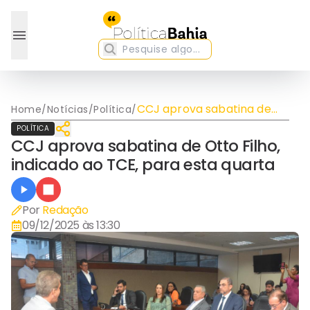
CCJ aprova sabatina de
Home
/
Notícias
/
Política
/
Otto Filho, indicado ao TCE,
POLÍTICA
para esta quarta
CCJ aprova sabatina de Otto Filho,
indicado ao TCE, para esta quarta
Por
Redação
09/12/2025 às 13:30