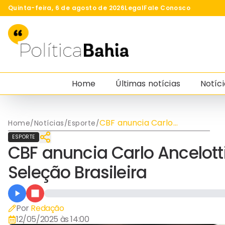
Quinta-feira, 6 de agosto de 2026
Legal
Fale Conosco
Home
Últimas notícias
Notíci
CBF anuncia Carlo
Home
/
Notícias
/
Esporte
/
Ancelotti como novo
ESPORTE
técnico da Seleção
CBF anuncia Carlo Ancelot
Brasileira
Seleção Brasileira
Por
Redação
12/05/2025 às 14:00