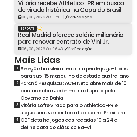
Vitória recebe Athletico-PR em busca
de virada histórica na Copa do Brasil
|
06/08/2026 às 07:03
Por
Redação
ESPORTE
Real Madrid oferece salário milionário
para renovar contrato de Vini Jr.
|
06/08/2026 às 06:43
Por
Redação
Mais Lidas
Seleção brasileira feminina perde jogo-treino
1
para sub-15 masculino de estado australiano
Paraná Pesquisas: ACM Neto abre mais de 10
2
pontos sobre Jerônimo na disputa pelo
Governo da Bahia
Vitória sofre virada para o Athletico-PR e
3
segue sem vencer fora de casa no Brasileiro
CBF detalha jogos das rodadas 19 a 24 e
4
define data do clássico Ba-Vi