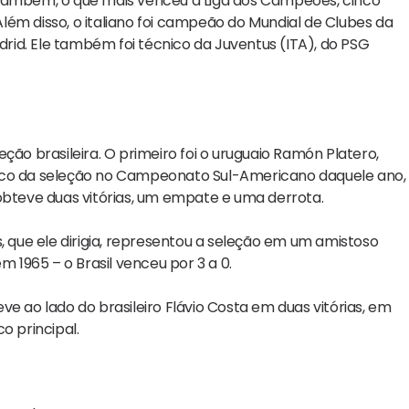
 também, o que mais venceu a Liga dos Campeões, cinco
ém disso, o italiano foi campeão do Mundial de Clubes da
adrid. Ele também foi técnico da Juventus (ITA), do PSG
leção brasileira. O primeiro foi o uruguaio Ramón Platero,
écnico da seleção no Campeonato Sul-Americano daquele ano,
obteve duas vitórias, um empate e uma derrota.
, que ele dirigia, representou a seleção em um amistoso
m 1965 – o Brasil venceu por 3 a 0.
e ao lado do brasileiro Flávio Costa em duas vitórias, em
o principal.