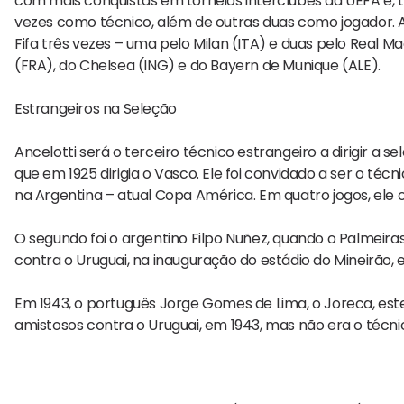
com mais conquistas em torneios interclubes da UEFA e,
vezes como técnico, além de outras duas como jogador. Al
Fifa três vezes – uma pelo Milan (ITA) e duas pelo Real M
(FRA), do Chelsea (ING) e do Bayern de Munique (ALE).
Estrangeiros na Seleção
Ancelotti será o terceiro técnico estrangeiro a dirigir a se
que em 1925 dirigia o Vasco. Ele foi convidado a ser o t
na Argentina – atual Copa América. Em quatro jogos, ele 
O segundo foi o argentino Filpo Nuñez, quando o Palmeiras
contra o Uruguai, na inauguração do estádio do Mineirão, e
Em 1943, o português Jorge Gomes de Lima, o Joreca, estev
amistosos contra o Uruguai, em 1943, mas não era o técnic