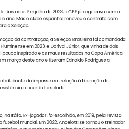
e dois anos. Em julho de 2023, a CBF já negociava com o
ele ano. Mas o clube espanhol renovou o contrato com
ra a Seleção.
rmação da contratação, a Seleção Brasileira foi comandada
luminense em 2023, e Dorival Júnior, que vinha de dois
ol pouco inspirado e os maus resultados na Copa América
 em março deste ano e fizeram Ednaldo Rodrigues a
bril, diante do impasse em relação à liberação do
sistência, o acordo foi selado.
na Itália. Ex-jogador, foi escolhido, em 2019, pela revista
o futebol mundial. Em 2022, Ancelotti se tornou o treinador