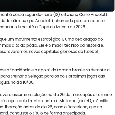
anhã desta segunda-feira (12) o italiano Carlo Ancelotti
tidade afirmou que Ancelotti, chamado pelo presidente
comandar o time até a Copa do Mundo de 2026.
do que um movimento estratégico. É uma declaração ao
is alto do pódio. Ele é o maior técnico da história e,
, escreveremos novos capítulos gloriosos do futebol
 a “paciência e o apoio” da torcida brasileira durante a
para treinar a Seleção para os dois próximos jogos das
guai, no dia 10/06.
 deverá assumir a seleção no dia 26 de maio, após o término
jogos pela frente: contra o Mallorca (dia 14), o Sevilla
ma liberação antes do dia 26, caso o Barcelona, que no
d, conquiste o título de forma antecipada.