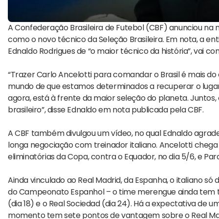
A Confederação Brasileira de Futebol (CBF) anunciou na m
como o novo técnico da Seleção Brasileira. Em nota, a en
Ednaldo Rodrigues de “o maior técnico da história”, vai 
“Trazer Carlo Ancelotti para comandar o Brasil é mais 
mundo de que estamos determinados a recuperar o lugar ma
agora, está à frente da maior seleção do planeta. Juntos
brasileiro”, disse Ednaldo em nota publicada pela CBF.
A CBF também divulgou um vídeo, no qual Ednaldo agradece
longa negociação com treinador italiano. Ancelotti chega 
eliminatórias da Copa, contra o Equador, no dia 5/6, e Para
Ainda vinculado ao Real Madrid, da Espanha, o italiano só
do Campeonato Espanhol – o time merengue ainda tem três 
(dia 18) e o Real Sociedad (dia 24). Há a expectativa de u
momento tem sete pontos de vantagem sobre o Real Madri