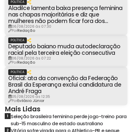
POLÍTICA
Aladilce lamenta baixa presença feminina
nas chapas majoritárias e diz que
mulheres não podem ficar fora dos
espaços de poder
06/08/2026 às 07:30
Por
Redação
POLÍTICA
Deputado baiano muda autodeclaração
racial pela terceira eleição consecutiva
06/08/2026 às 07:22
Por
Redação
POLÍTICA
Oficial: ata da convenção da Federação
Brasil da Esperança exclui candidatura de
André Fraga
05/08/2026 às 12:35
Por
Evilásio Júnior
Mais Lidas
Seleção brasileira feminina perde jogo-treino para
1
sub-15 masculino de estado australiano
Vitória sofre virada para o Athletico-PR e segue
2