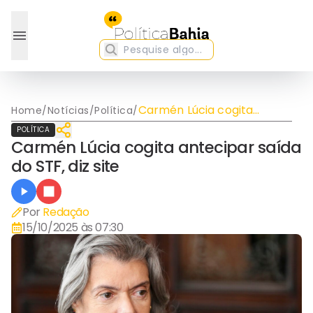
Carmén Lúcia cogita
Home
/
Notícias
/
Política
/
antecipar saída do STF, diz
POLÍTICA
site
Carmén Lúcia cogita antecipar saída
do STF, diz site
Por
Redação
15/10/2025 às 07:30