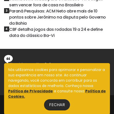
sem vencer fora de casa no Brasileiro
Paraná Pesquisas: ACM Neto abre mais de 10
3
pontos sobre Jerônimo na disputa pelo Governo
da Bahia
CBF detalha jogos das rodadas 19 a 24 e define
4
data do clássico Ba-Vi
Nós utilizamos cookies para aprimorar e personalizar a
sua experiência em nosso site. Ao continuar
Informação com imparcialidade
navegando, você concorda em contribuir para os
SIGA
dados estatísticos de melhoria. Conheça nossa
Política de Privacidade
e consulte nossa
Política de
Cookies.
Legal
FECHAR
Fale Conosco
Design by
NVGO
Política Bahia © Copyright 2025