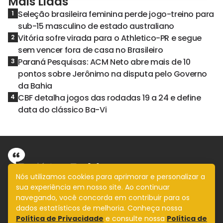
Mais Lidas
Seleção brasileira feminina perde jogo-treino para
1
sub-15 masculino de estado australiano
Vitória sofre virada para o Athletico-PR e segue
2
sem vencer fora de casa no Brasileiro
Paraná Pesquisas: ACM Neto abre mais de 10
3
pontos sobre Jerônimo na disputa pelo Governo
da Bahia
CBF detalha jogos das rodadas 19 a 24 e define
4
data do clássico Ba-Vi
Nós utilizamos cookies para aprimorar e personalizar a
sua experiência em nosso site. Ao continuar
Informação com imparcialidade
navegando, você concorda em contribuir para os
SIGA
dados estatísticos de melhoria. Conheça nossa
Política de Privacidade
e consulte nossa
Política de