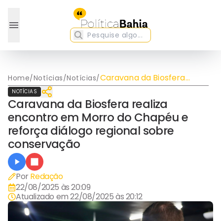
Caravana da Biosfera
Home
/
Notícias
/
Notícias
/
realiza encontro em Morro
NOTÍCIAS
do Chapéu e reforça
Caravana da Biosfera realiza
diálogo regional sobre
encontro em Morro do Chapéu e
conservação
reforça diálogo regional sobre
conservação
Por
Redação
22/08/2025 às 20:09
Atualizado em
22/08/2025 às 20:12