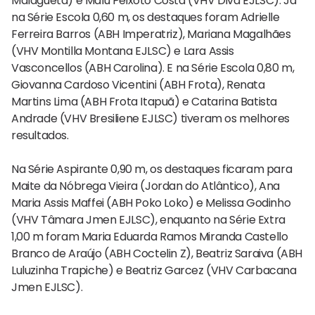
Malagueta) e Malu Peixoto Costa (VHV Diva EJLSC). Já
na Série Escola 0,60 m, os destaques foram Adrielle
Ferreira Barros (ABH Imperatriz), Mariana Magalhães
(VHV Montilla Montana EJLSC) e Lara Assis
Vasconcellos (ABH Carolina). E na Série Escola 0,80 m,
Giovanna Cardoso Vicentini (ABH Frota), Renata
Martins Lima (ABH Frota Itapuã) e Catarina Batista
Andrade (VHV Bresiliene EJLSC) tiveram os melhores
resultados.
Na Série Aspirante 0,90 m, os destaques ficaram para
Maite da Nóbrega Vieira (Jordan do Atlântico), Ana
Maria Assis Maffei (ABH Poko Loko) e Melissa Godinho
(VHV Tâmara Jmen EJLSC), enquanto na Série Extra
1,00 m foram Maria Eduarda Ramos Miranda Castello
Branco de Araújo (ABH Coctelin Z), Beatriz Saraiva (ABH
Luluzinha Trapiche) e Beatriz Garcez (VHV Carbacana
Jmen EJLSC).