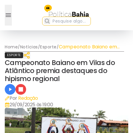
Campeonato Baiano em
Home
/
Notícias
/
Esporte
/
Vilas do Atlântico premia
ESPORTE
destaques do hipismo
Campeonato Baiano em Vilas do
regional
Atlântico premia destaques do
hipismo regional
Por
Redação
29/09/2025 às 19:00