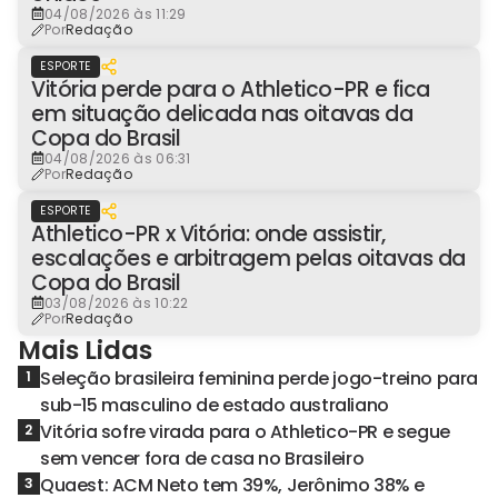
04/08/2026 às 11:29
Por
Redação
ESPORTE
Vitória perde para o Athletico-PR e fica
em situação delicada nas oitavas da
Copa do Brasil
04/08/2026 às 06:31
Por
Redação
ESPORTE
Athletico-PR x Vitória: onde assistir,
escalações e arbitragem pelas oitavas da
Copa do Brasil
03/08/2026 às 10:22
Por
Redação
Mais Lidas
Seleção brasileira feminina perde jogo-treino para
1
sub-15 masculino de estado australiano
Vitória sofre virada para o Athletico-PR e segue
2
sem vencer fora de casa no Brasileiro
Quaest: ACM Neto tem 39%, Jerônimo 38% e
3