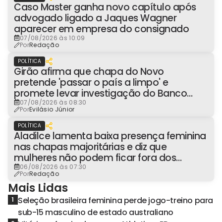
Caso Master ganha novo capítulo após
advogado ligado a Jaques Wagner
aparecer em empresa do consignado
07/08/2026 às 10:09
Por
Redação
POLÍTICA
Girão afirma que chapa do Novo
pretende 'passar o país a limpo' e
promete levar investigação do Banco
Master à Presidência
07/08/2026 às 08:30
Por
Evilásio Júnior
POLÍTICA
Aladilce lamenta baixa presença feminina
nas chapas majoritárias e diz que
mulheres não podem ficar fora dos
espaços de poder
06/08/2026 às 07:30
Por
Redação
Mais Lidas
Seleção brasileira feminina perde jogo-treino para
1
sub-15 masculino de estado australiano