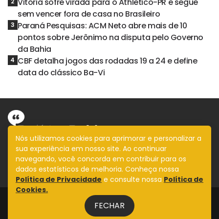
Vitória sofre virada para o Athletico-PR e segue
2
sem vencer fora de casa no Brasileiro
Paraná Pesquisas: ACM Neto abre mais de 10
3
pontos sobre Jerônimo na disputa pelo Governo
da Bahia
CBF detalha jogos das rodadas 19 a 24 e define
4
data do clássico Ba-Vi
Nós utilizamos cookies para aprimorar e personalizar a
sua experiência em nosso site. Ao continuar
Informação com imparcialidade
navegando, você concorda em contribuir para os
SIGA
dados estatísticos de melhoria. Conheça nossa
Política de Privacidade
e consulte nossa
Política de
Cookies.
Legal
FECHAR
Fale Conosco
Design by
NVGO