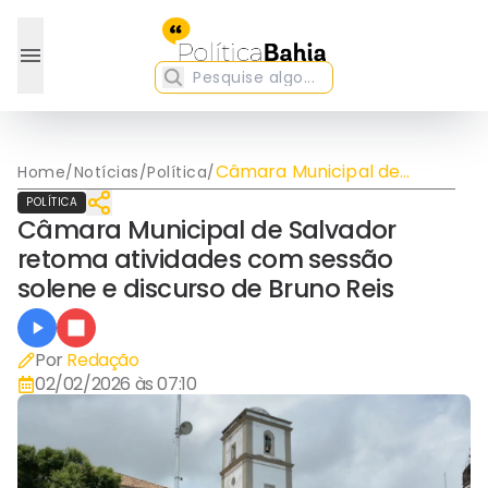
Câmara Municipal de
Home
/
Notícias
/
Política
/
Salvador retoma
POLÍTICA
atividades com sessão
Câmara Municipal de Salvador
solene e discurso de Bruno
retoma atividades com sessão
Reis
solene e discurso de Bruno Reis
Por
Redação
02/02/2026 às 07:10