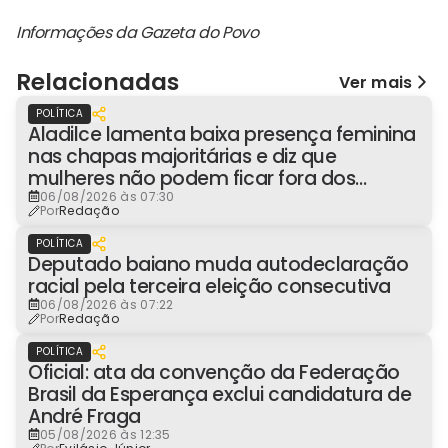
Informações da Gazeta do Povo
Relacionadas
Ver mais
POLÍTICA
Aladilce lamenta baixa presença feminina
nas chapas majoritárias e diz que
mulheres não podem ficar fora dos
espaços de poder
06/08/2026 às 07:30
Por
Redação
POLÍTICA
Deputado baiano muda autodeclaração
racial pela terceira eleição consecutiva
06/08/2026 às 07:22
Por
Redação
POLÍTICA
Oficial: ata da convenção da Federação
Brasil da Esperança exclui candidatura de
André Fraga
05/08/2026 às 12:35