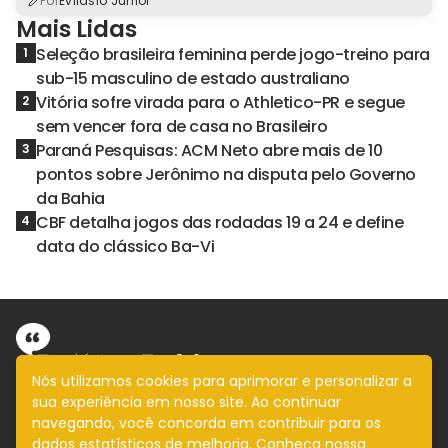
Por
Evilásio Júnior
Mais Lidas
Seleção brasileira feminina perde jogo-treino para
1
sub-15 masculino de estado australiano
Vitória sofre virada para o Athletico-PR e segue
2
sem vencer fora de casa no Brasileiro
Paraná Pesquisas: ACM Neto abre mais de 10
3
pontos sobre Jerônimo na disputa pelo Governo
da Bahia
CBF detalha jogos das rodadas 19 a 24 e define
4
data do clássico Ba-Vi
Nós utilizamos cookies para aprimorar e personalizar a
sua experiência em nosso site. Ao continuar
Informação com imparcialidade
navegando, você concorda em contribuir para os
SIGA
dados estatísticos de melhoria. Conheça nossa