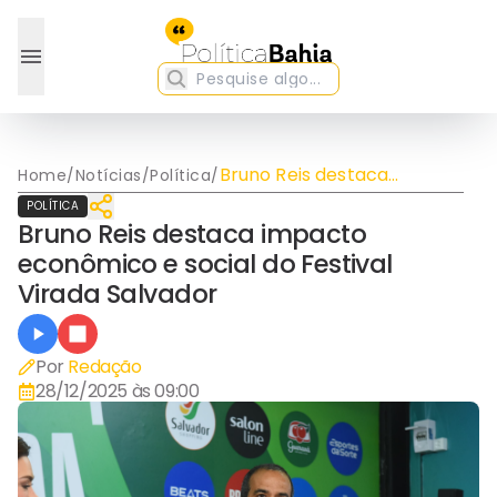
Bruno Reis destaca
Home
/
Notícias
/
Política
/
impacto econômico e
POLÍTICA
social do Festival Virada
Bruno Reis destaca impacto
Salvador
econômico e social do Festival
Virada Salvador
Por
Redação
28/12/2025 às 09:00