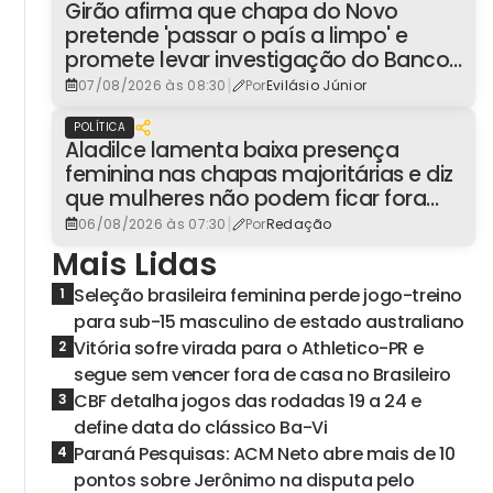
Girão afirma que chapa do Novo
pretende 'passar o país a limpo' e
promete levar investigação do Banco
Master à Presidência
|
07/08/2026 às 08:30
Por
Evilásio Júnior
POLÍTICA
Aladilce lamenta baixa presença
feminina nas chapas majoritárias e diz
que mulheres não podem ficar fora
dos espaços de poder
|
06/08/2026 às 07:30
Por
Redação
Mais Lidas
Seleção brasileira feminina perde jogo-treino
1
para sub-15 masculino de estado australiano
Vitória sofre virada para o Athletico-PR e
2
segue sem vencer fora de casa no Brasileiro
CBF detalha jogos das rodadas 19 a 24 e
3
define data do clássico Ba-Vi
Paraná Pesquisas: ACM Neto abre mais de 10
4
pontos sobre Jerônimo na disputa pelo