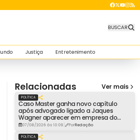
BUSCAR
undo
Justiça
Entretenimento
Relacionadas
Ver mais
POLÍTICA
Caso Master ganha novo capítulo
após advogado ligado a Jaques
Wagner aparecer em empresa do
consignado
|
07/08/2026 às 10:09
Por
Redação
POLÍTICA