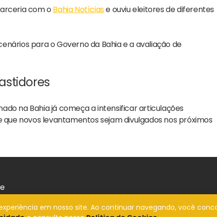
arceria com o
Bahia Notícias
e ouviu eleitores de diferentes
enários para o Governo da Bahia e a avaliação de
astidores
ado na Bahia já começa a intensificar articulações
de que novos levantamentos sejam divulgados nos próximos
de
a experiência em nosso site. Ao continuar navegando, você conc