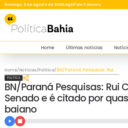
Domingo, 9 de agosto de 2026
Legal
Fale Conosco
Home
Últimas notícias
Notíci
BN/Paraná Pesquisas: Rui
Home
/
Notícias
/
Política
/
Costa lidera disputa ao
POLÍTICA
Senado e é citado por
BN/Paraná Pesquisas: Rui C
quase metade do
eleitorado baiano
Senado e é citado por qua
baiano