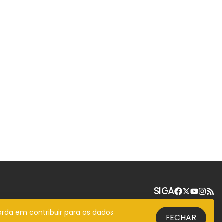
SIGA
orda em contribuir para os dados
FECHAR