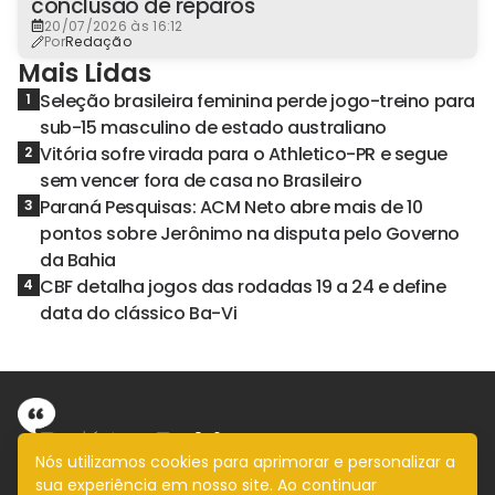
conclusão de reparos
20/07/2026 às 16:12
Por
Redação
Mais Lidas
Seleção brasileira feminina perde jogo-treino para
1
sub-15 masculino de estado australiano
Vitória sofre virada para o Athletico-PR e segue
2
sem vencer fora de casa no Brasileiro
Paraná Pesquisas: ACM Neto abre mais de 10
3
pontos sobre Jerônimo na disputa pelo Governo
da Bahia
CBF detalha jogos das rodadas 19 a 24 e define
4
data do clássico Ba-Vi
Nós utilizamos cookies para aprimorar e personalizar a
sua experiência em nosso site. Ao continuar
Informação com imparcialidade