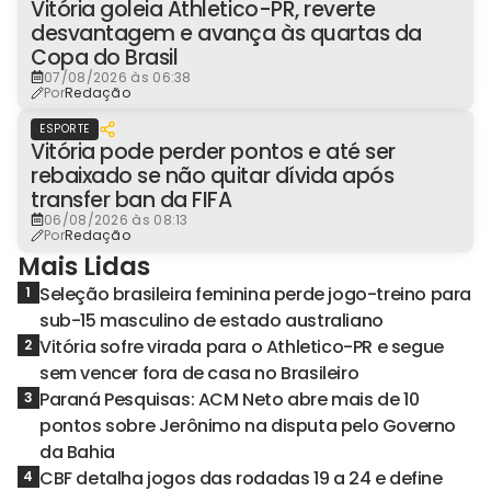
Vitória goleia Athletico-PR, reverte
desvantagem e avança às quartas da
Copa do Brasil
07/08/2026 às 06:38
Por
Redação
ESPORTE
Vitória pode perder pontos e até ser
rebaixado se não quitar dívida após
transfer ban da FIFA
06/08/2026 às 08:13
Por
Redação
Mais Lidas
Seleção brasileira feminina perde jogo-treino para
1
sub-15 masculino de estado australiano
Vitória sofre virada para o Athletico-PR e segue
2
sem vencer fora de casa no Brasileiro
Paraná Pesquisas: ACM Neto abre mais de 10
3
pontos sobre Jerônimo na disputa pelo Governo
da Bahia
CBF detalha jogos das rodadas 19 a 24 e define
4