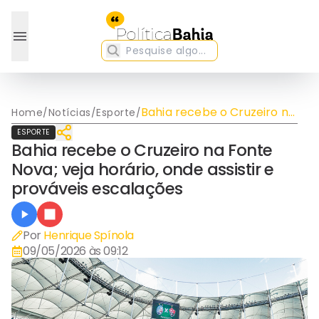
Bahia recebe o Cruzeiro na
Home
/
Notícias
/
Esporte
/
Fonte Nova; veja horário,
ESPORTE
onde assistir e prováveis
Bahia recebe o Cruzeiro na Fonte
escalações
Nova; veja horário, onde assistir e
prováveis escalações
Por
Henrique Spínola
09/05/2026 às 09:12