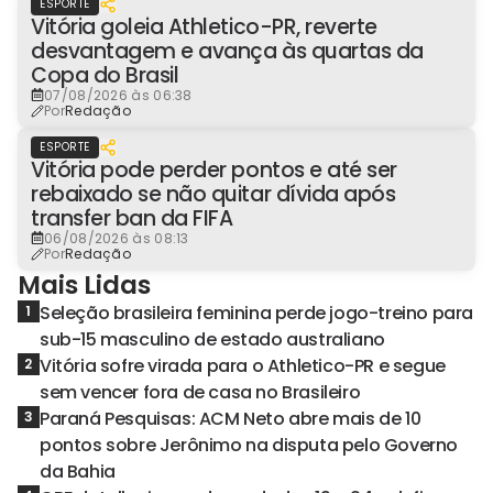
ESPORTE
Vitória goleia Athletico-PR, reverte
desvantagem e avança às quartas da
Copa do Brasil
07/08/2026 às 06:38
Por
Redação
ESPORTE
Vitória pode perder pontos e até ser
rebaixado se não quitar dívida após
transfer ban da FIFA
06/08/2026 às 08:13
Por
Redação
Mais Lidas
Seleção brasileira feminina perde jogo-treino para
1
sub-15 masculino de estado australiano
Vitória sofre virada para o Athletico-PR e segue
2
sem vencer fora de casa no Brasileiro
Paraná Pesquisas: ACM Neto abre mais de 10
3
pontos sobre Jerônimo na disputa pelo Governo
da Bahia