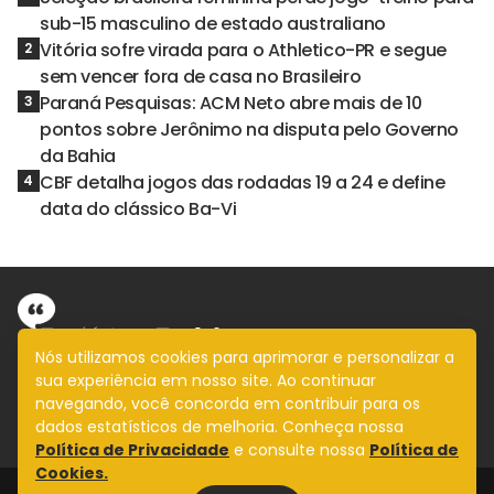
sub-15 masculino de estado australiano
Vitória sofre virada para o Athletico-PR e segue
2
sem vencer fora de casa no Brasileiro
Paraná Pesquisas: ACM Neto abre mais de 10
3
pontos sobre Jerônimo na disputa pelo Governo
da Bahia
CBF detalha jogos das rodadas 19 a 24 e define
4
data do clássico Ba-Vi
Nós utilizamos cookies para aprimorar e personalizar a
sua experiência em nosso site. Ao continuar
Informação com imparcialidade
navegando, você concorda em contribuir para os
SIGA
dados estatísticos de melhoria. Conheça nossa
Política de Privacidade
e consulte nossa
Política de
Cookies.