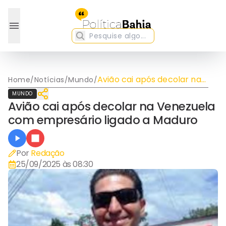
Avião cai após decolar na
Home
/
Notícias
/
Mundo
/
Venezuela com
MUNDO
empresário ligado a
Avião cai após decolar na Venezuela
Maduro
com empresário ligado a Maduro
Por
Redação
25/09/2025 às 08:30