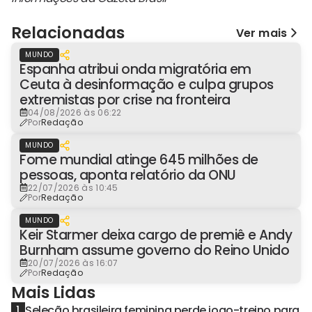
Relacionadas
Ver mais
MUNDO
Espanha atribui onda migratória em
Ceuta à desinformação e culpa grupos
extremistas por crise na fronteira
04/08/2026 às 06:22
Por
Redação
MUNDO
Fome mundial atinge 645 milhões de
pessoas, aponta relatório da ONU
22/07/2026 às 10:45
Por
Redação
MUNDO
Keir Starmer deixa cargo de premiê e Andy
Burnham assume governo do Reino Unido
20/07/2026 às 16:07
Por
Redação
Mais Lidas
Seleção brasileira feminina perde jogo-treino para
1